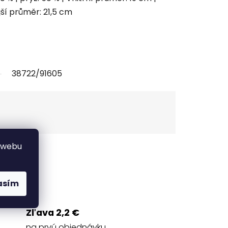
ší průměr: 21,5 cm
38722/91605
 webu
Strážiť
asím
Zľava 2,2 €
na prvú objednávku