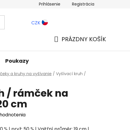
Prihlásenie
Registrácia
ernostné zľavy
Blog
CZK
PRÁZDNY KOŠÍK
NÁKUPNÝ
KOŠÍK
Poukazy
eky a kruhy na vyšívanie
/
Vyšívací kruh /
h / rámček na
20 cm
 hodnotenia
50 % | pryž: 50 % | Vnitřní průměr: 19 cm |