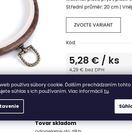
produktu
Střední průměr: 20 cm | Vněj
je
0,0
z
ZVOĽTE VARIANT
5
hviezdičiek.
Kód:
5,28 €
/ ks
4,29 € bez DPH
Jednotková cena:
web používa súbory cookie. Ďalším prechádzaním tohto
Tlač
Opýtať sa
ujete súhlas s ich používaním. Viac informácií
tu
.
tavenie
Súhl
Tovar skladom
odosielame do 48 h.