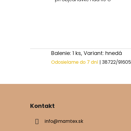
Balenie: 1 ks, Variant: hnedá
Odosielame do 7 dní
| 38722/9160
Z
á
Kontakt
p
ä
info
@
mamtex.sk
t