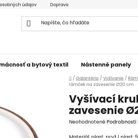
osobných údajov
Doprava a platba
Kontakty
V
mácnosť a bytový textil
Nástenné panely
Domov
/
Galantéria
/
Vyšívanie
/
Rámč
rámček na zavesenie Ø20 cm
Vyšívací kru
zavesenie Ø
Priemerné
Neohodnotené
Podrobnosti
hodnotenie
Materiál: plast, pryž | plast: 