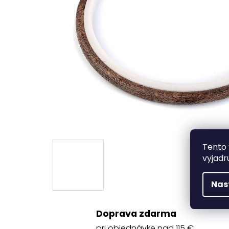
Tento 
vyjadr
Nas
Doprava zdarma
pri objednávke nad 115 €