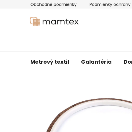
Prejsť
Obchodné podmienky
Podmienky ochrany 
na
obsah
Metrový textil
Galantéria
Do