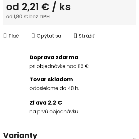
od
2,21 €
/ ks
od
1,80 €
bez DPH
Jednotková cena:
Tlač
Opýtať sa
Strážiť
Doprava zdarma
pri objednávke nad 115 €
Tovar skladom
odosielame do 48 h.
Zľava 2,2 €
na prvú objednávku
Varianty