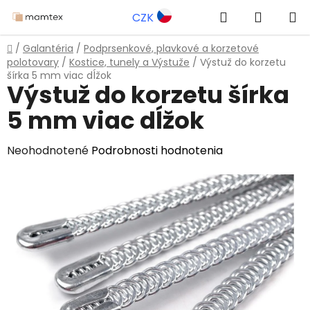
Prejsť
Hľadať
NÁKUP
CZK
na
obsah
KOŠÍK
Domov
/
Galantéria
/
Podprsenkové, plavkové a korzetové
polotovary
/
Kostice, tunely a Výstuže
/
Výstuž do korzetu
šírka 5 mm viac dĺžok
Výstuž do korzetu šírka
5 mm viac dĺžok
Priemerné
Neohodnotené
Podrobnosti hodnotenia
hodnotenie
produktu
je
0,0
z
5
hviezdičiek.