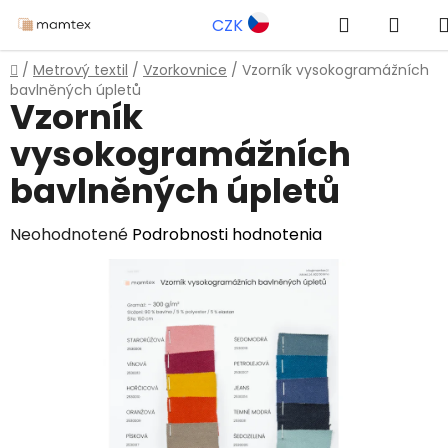
Prejsť
Hľadať
NÁK
CZK
na
obsah
KOŠÍ
Domov
/
Metrový textil
/
Vzorkovnice
/
Vzorník vysokogramážních
bavlněných úpletů
Vzorník
vysokogramážních
bavlněných úpletů
Priemerné
Neohodnotené
Podrobnosti hodnotenia
hodnotenie
produktu
je
0,0
z
5
hviezdičiek.