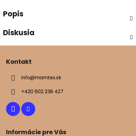
Popis
Diskusia
Z
á
Kontakt
p
ä
info
@
mamtex.sk
t
i
+420 602 238 427
e
Informácie pre Vás