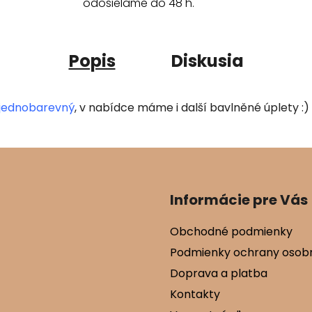
odosielame do 48 h.
Popis
Diskusia
 jednobarevný
, v nabídce máme i další bavlněné úplety :)
Informácie pre Vás
Obchodné podmienky
Podmienky ochrany osob
Doprava a platba
Kontakty