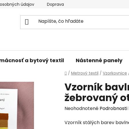
osobných údajov
Doprava a platba
Kontakty
V
mácnosť a bytový textil
Nástenné panely
Domov
/
Metrový textil
/
Vzorkovnice
Vzorník bavl
žebrovaný 
Priemerné
Neohodnotené
Podrobnosti
hodnotenie
Vzorník stálých barev bavl
produktu