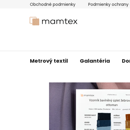
Prejsť
Obchodné podmienky
Podmienky ochrany 
na
obsah
Metrový textil
Galantéria
Do