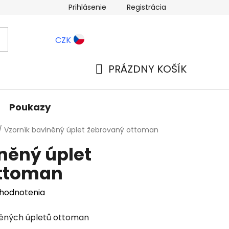
Prihlásenie
Registrácia
ernostné zľavy
Blog
CZK
PRÁZDNY KOŠÍK
NÁKUPNÝ
KOŠÍK
Poukazy
/
Vzorník bavlněný úplet žebrovaný ottoman
něný úplet
ottoman
 hodnotenia
něných úpletů ottoman