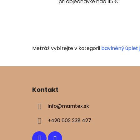
pri objednávke nad 115 €
Metráž vybírejte v kategorii
bavlněný úplet
Z
á
Kontakt
p
ä
info
@
mamtex.sk
t
i
+420 602 238 427
e