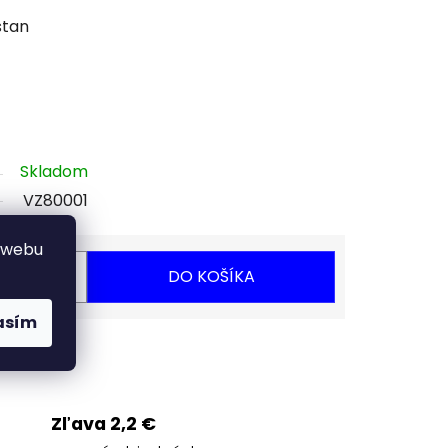
stan
Skladom
VZ80001
 webu
DO KOŠÍKA
asím
Strážiť
Zľava 2,2 €