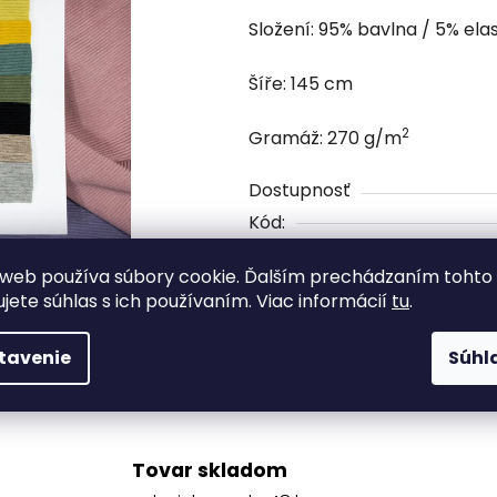
je
Složení: 95% bavlna / 5% ela
0,0
z
Šíře: 145 cm
5
hviezdičiek.
2
Gramáž: 270 g/m
Dostupnosť
Kód:
3,24 €
/ ks
web používa súbory cookie. Ďalším prechádzaním tohto
ujete súhlas s ich používaním. Viac informácií
tu
.
2,63 € bez DPH
tavenie
Súhl
Jednotková cena:
Tlač
Opýtať sa
Tovar skladom