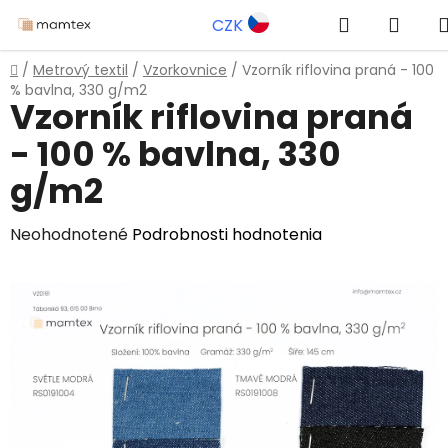
Prejsť
Hľadať
NÁK
CZK
na
obsah
KOŠÍ
Domov
/
Metrový textil
/
Vzorkovnice
/
Vzorník riflovina praná - 100
% bavlna, 330 g/m2
Vzorník riflovina praná
- 100 % bavlna, 330
g/m2
Priemerné
Neohodnotené
Podrobnosti hodnotenia
hodnotenie
produktu
je
0,0
z
5
hviezdičiek.