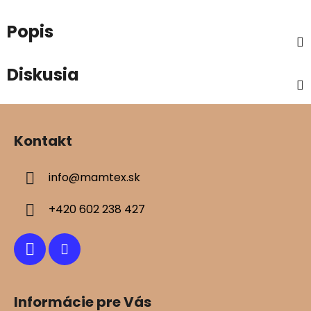
Popis
Diskusia
Z
á
Kontakt
p
ä
info
@
mamtex.sk
t
i
+420 602 238 427
e
Informácie pre Vás