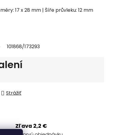
Rozměry: 17 x 28 mm | Šíře průvleku: 12 mm
101868/173293
alení
Strážiť
Zľava 2,2 €
na prvú objednávku