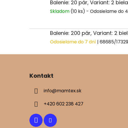
Balenie: 20 pár, Variant: 2 biela
Skladom
(10 ks)
Balenie: 200 pár, Variant: 2 bie
Odosielame do 7 dní
| 68685/1732
Z
á
Kontakt
p
ä
info
@
mamtex.sk
t
i
+420 602 238 427
e