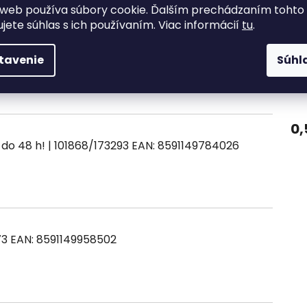
web používa súbory cookie. Ďalším prechádzaním tohto
ujete súhlas s ich používaním. Viac informácií
tu
.
Varianty
Popis
Diskusia
tavenie
Súhl
0,
| 101868/173293
EAN:
8591149784026
73
EAN:
8591149958502