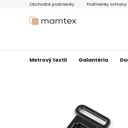
Prejsť
Obchodné podmienky
Podmienky ochrany 
na
obsah
Metrový textil
Galantéria
Do