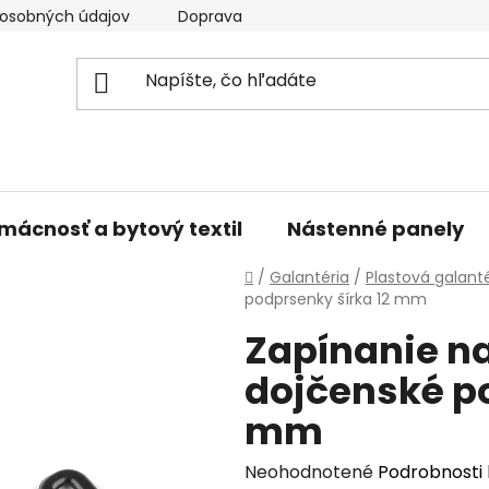
osobných údajov
Doprava a platba
Kontakty
V
mácnosť a bytový textil
Nástenné panely
Domov
/
Galantéria
/
Plastová galanté
podprsenky šírka 12 mm
Zapínanie na
dojčenské po
mm
Priemerné
Neohodnotené
Podrobnosti