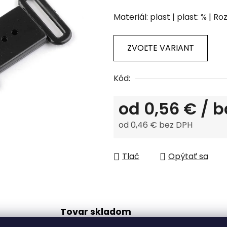
hodnotenie
Materiál: plast | plast: % | 
produktu
je
0,0
ZVOĽTE VARIANT
z
5
Kód:
hviezdičiek.
od
0,56 €
/ b
od
0,46 €
bez DPH
Jednotková cena:
Tlač
Opýtať sa
Tovar skladom
odosielame do 48 h.