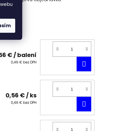
 webu
asím
56 €
/ balení
DO
0,46 € bez DPH
KOŠÍKA
0,56 €
/ ks
DO
0,46 € bez DPH
KOŠÍKA