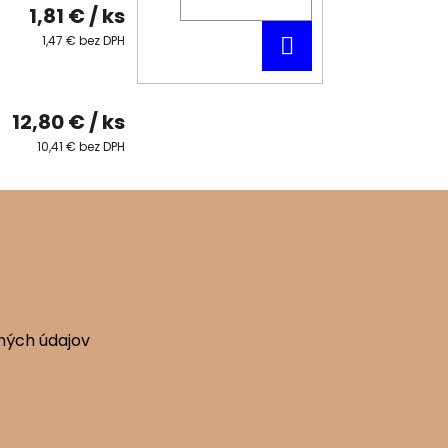
1,81 €
/ ks
DO
1,47 € bez DPH
KOŠÍKA
12,80 €
/ ks
10,41 € bez DPH
ných údajov