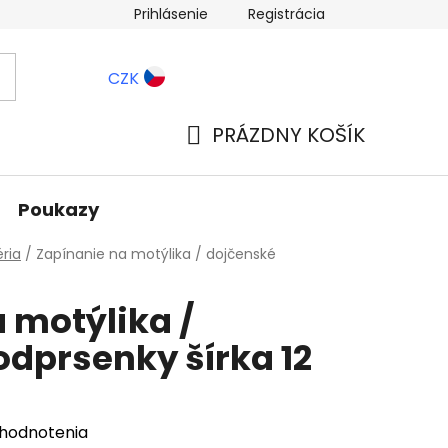
Prihlásenie
Registrácia
ernostné zľavy
Blog
CZK
PRÁZDNY KOŠÍK
NÁKUPNÝ
KOŠÍK
Poukazy
ria
/
Zapínanie na motýlika / dojčenské
 motýlika /
dprsenky šírka 12
 hodnotenia