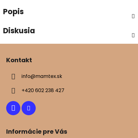
Popis
Diskusia
Z
á
Kontakt
p
ä
info
@
mamtex.sk
t
i
+420 602 238 427
e
Informácie pre Vás