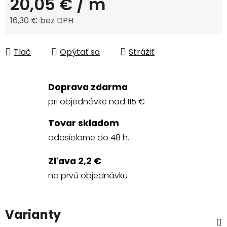
20,05 €
/ m
16,30 € bez DPH
Jednotková cena:
Tlač
Opýtať sa
Strážiť
Doprava zdarma
pri objednávke nad 115 €
Tovar skladom
odosielame do 48 h.
Zľava 2,2 €
na prvú objednávku
Varianty