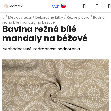
Prejsť
Hľadať
NÁK
CZK
na
obsah
KOŠÍ
Domov
/
Metrový textil
/
Dekoračné látky
/
Režné plátno
/
Bavlna
režná bílé mandaly na béžové
Bavlna režná bílé
mandaly na béžové
Priemerné
Neohodnotené
Podrobnosti hodnotenia
hodnotenie
produktu
je
0,0
z
5
hviezdičiek.