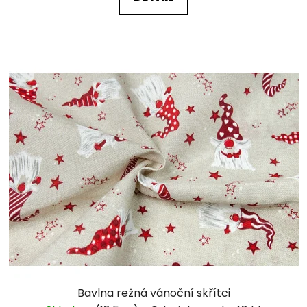
Bavlna režná vánoční skřítci