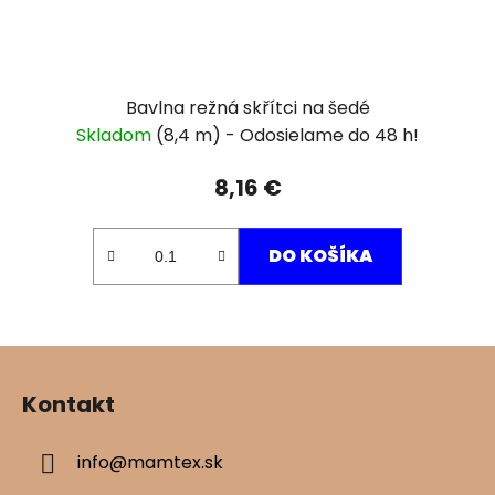
Bavlna režná skřítci na šedé
Skladom
(8,4 m)
8,16 €
DO KOŠÍKA
Z
á
Kontakt
p
ä
info
@
mamtex.sk
t