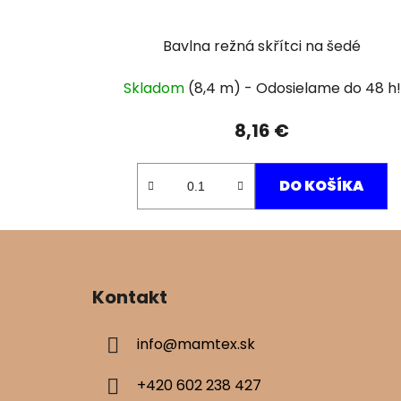
Bavlna režná skřítci na šedé
Skladom
(8,4 m)
8,16 €
DO KOŠÍKA
Z
á
Kontakt
p
ä
info
@
mamtex.sk
t
i
+420 602 238 427
e