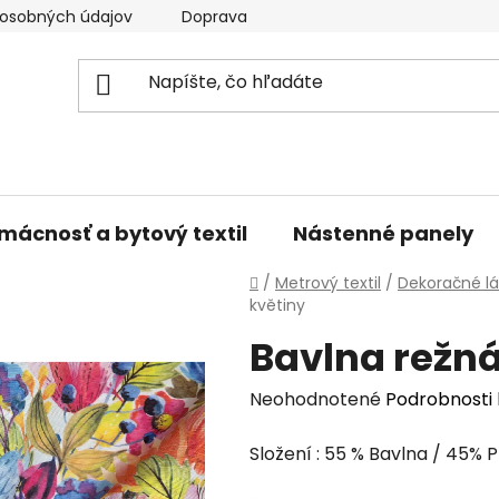
osobných údajov
Doprava a platba
Kontakty
V
mácnosť a bytový textil
Nástenné panely
Domov
/
Metrový textil
/
Dekoračné lá
květiny
Bavlna režná
Priemerné
Neohodnotené
Podrobnosti
hodnotenie
Složení : 55 % Bavlna / 45% 
produktu
je