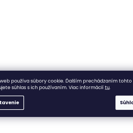
web používa súbory cookie. Ďalším prechádzaním tohto
tup.
ujete súhlas s ich používaním. Viac informácií
tu
.
tavenie
Súhl
cm dle libosti.