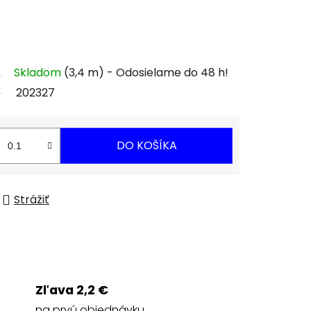
Skladom
(3,4 m)
202327
DO KOŠÍKA
Strážiť
Zľava 2,2 €
na prvú objednávku