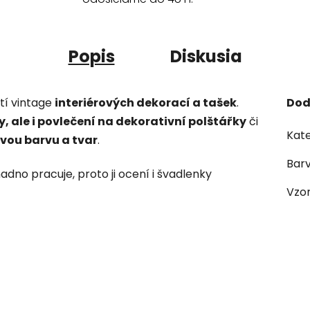
Popis
Diskusia
ití vintage
interiérových dekorací a tašek
.
Dod
, ale i povlečení na dekorativní polštářky
či
Kate
svou barvu a tvar
.
Bar
adno pracuje, proto ji ocení i švadlenky
Vzo