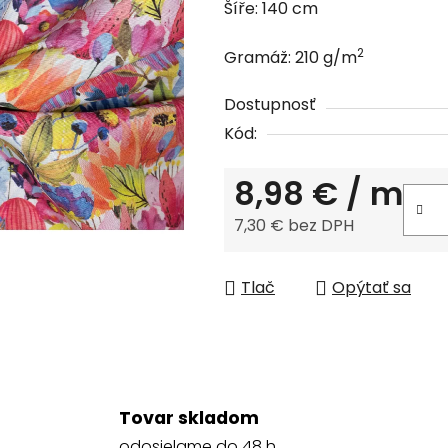
Šíře: 140 cm
0,0
z
2
Gramáž: 210 g/m
5
hviezdičiek.
Dostupnosť
Kód:
8,98 €
/ m
7,30 € bez DPH
Jednotková cena:
Tlač
Opýtať sa
Tovar skladom
odosielame do 48 h.