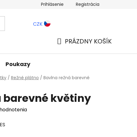
Prihlásenie
Registrácia
ernostné zľavy
Blog
CZK
PRÁZDNY KOŠÍK
NÁKUPNÝ
KOŠÍK
Poukazy
tky
/
Režné plátno
/
Bavlna režná barevné
 barevné květiny
 hodnotenia
PES