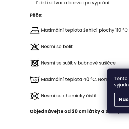
drží si tvar a barvu i po vyprání.
Péče:
Maximální teplota žehlicí plochy 110 °C
Nesmí se bělit
Nesmí se sušit v bubnové sušičce
Tento 
Maximální teplota 40 °C. Normální pos
vyjadr
Nesmí se chemicky čistit.
Nas
Objednávejte od 20 cm látky a dále po 10 