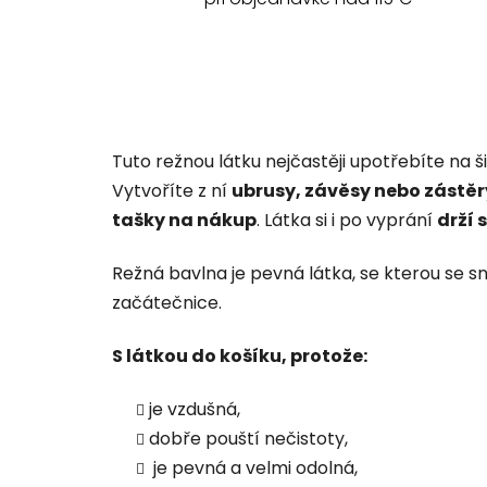
Tuto režnou látku nejčastěji upotřebíte na š
Vytvoříte z ní
ubrusy, závěsy nebo zástěry
tašky na nákup
. Látka si i po vyprání
drží 
Režná bavlna je pevná látka, se kterou se sn
začátečnice.
S látkou do košíku, protože:
je vzdušná,
dobře pouští nečistoty,
je pevná a velmi odolná,