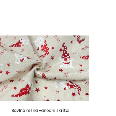
Bavlna režná vánoční skřítci