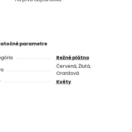
atočné parametre
gória
Režné plátno
Červená, Žlutá,
va
Oranžová
r
Květy