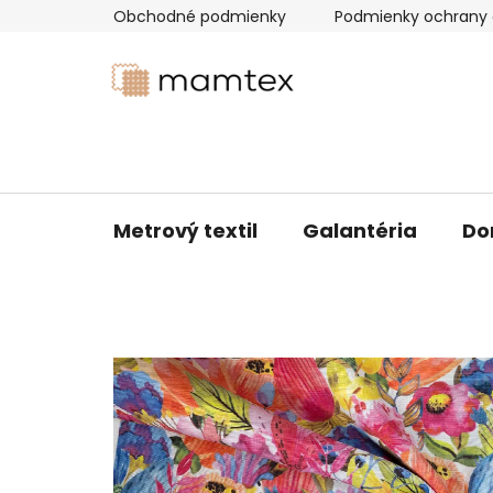
Prejsť
Obchodné podmienky
Podmienky ochrany 
na
obsah
Metrový textil
Galantéria
Do