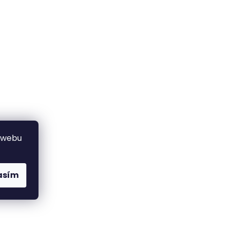
 webu
asím