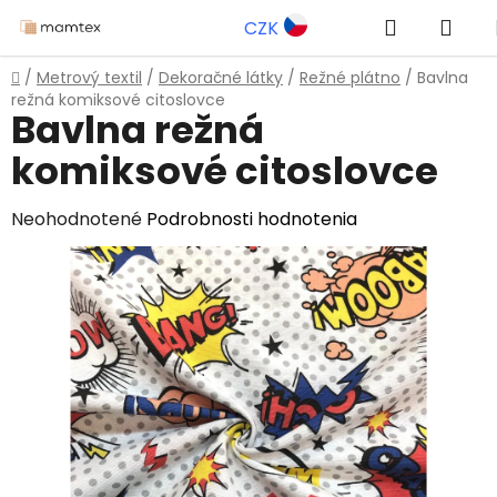
Prejsť
Hľadať
NÁK
CZK
na
obsah
KOŠ
Domov
/
Metrový textil
/
Dekoračné látky
/
Režné plátno
/
Bavlna
režná komiksové citoslovce
Bavlna režná
komiksové citoslovce
Priemerné
Neohodnotené
Podrobnosti hodnotenia
hodnotenie
produktu
je
0,0
z
5
hviezdičiek.