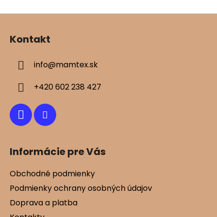
Z
á
Kontakt
p
ä
info
@
mamtex.sk
t
i
+420 602 238 427
e
Informácie pre Vás
Obchodné podmienky
Podmienky ochrany osobných údajov
Doprava a platba