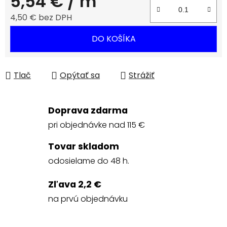
5,54 €
/ m
4,50 € bez DPH
Jednotková cena:
DO KOŠÍKA
Tlač
Opýtať sa
Strážiť
Doprava zdarma
pri objednávke nad 115 €
Tovar skladom
odosielame do 48 h.
Zľava 2,2 €
na prvú objednávku