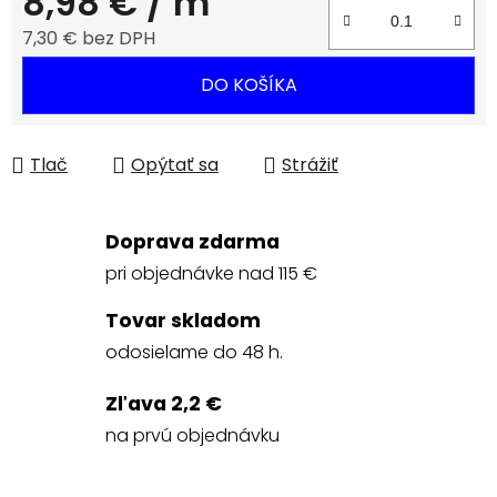
8,98 €
/ m
7,30 € bez DPH
Jednotková cena:
DO KOŠÍKA
Tlač
Opýtať sa
Strážiť
Doprava zdarma
pri objednávke nad 115 €
Tovar skladom
odosielame do 48 h.
Zľava 2,2 €
na prvú objednávku