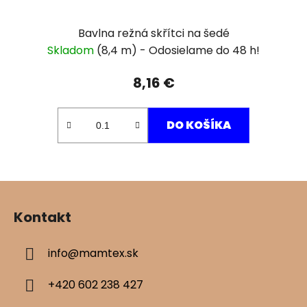
Bavlna režná skřítci na šedé
Skladom
(8,4 m)
8,16 €
DO KOŠÍKA
Z
á
Kontakt
p
ä
info
@
mamtex.sk
t
i
+420 602 238 427
e