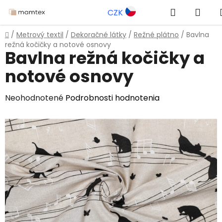
Prejsť
Hľadať
NÁK
CZK
na
obsah
KOŠ
Domov
/
Metrový textil
/
Dekoračné látky
/
Režné plátno
/
Bavlna
režná kočičky a notové osnovy
Bavlna režná kočičky a
notové osnovy
Priemerné
Neohodnotené
Podrobnosti hodnotenia
hodnotenie
produktu
je
0,0
z
5
hviezdičiek.