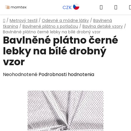
Prejsť
Hľadať
NÁK
CZK
na
obsah
KOŠÍ
Domov
/
Metrový textil
/
Odevné a módne látky
/
Bavlnená
tkanina
/
Bavlnené plátno s potlačou
/
Bavlna detské vzory
/
Bavlněné plátno černé lebky na bílé drobný vzor
Bavlněné plátno černé
lebky na bílé drobný
vzor
Priemerné
Neohodnotené
Podrobnosti hodnotenia
hodnotenie
produktu
je
0,0
z
5
hviezdičiek.