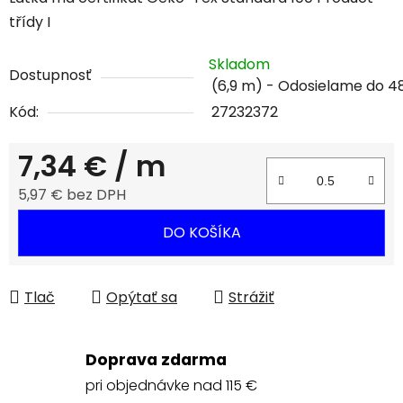
třídy I
Skladom
Dostupnosť
(6,9 m)
Kód:
27232372
7,34 €
/ m
5,97 € bez DPH
Jednotková cena:
DO KOŠÍKA
Tlač
Opýtať sa
Strážiť
Doprava zdarma
pri objednávke nad 115 €