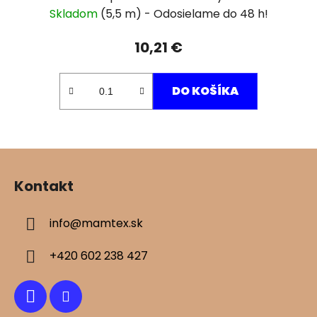
Skladom
(5,5 m)
10,21 €
DO KOŠÍKA
Z
á
Kontakt
p
ä
info
@
mamtex.sk
t
i
+420 602 238 427
e