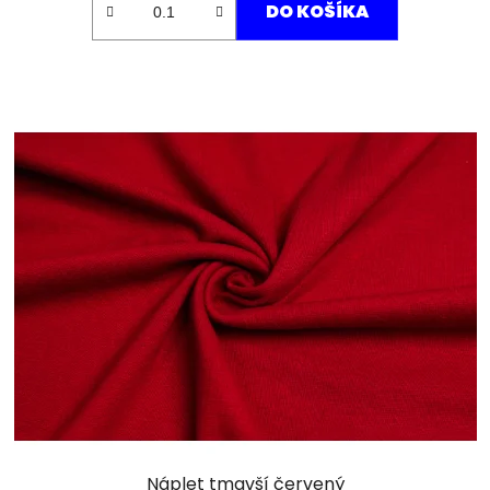
DO KOŠÍKA
Náplet tmavší červený