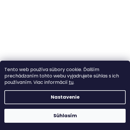
Tento web používa súbory cookie. Ďalším
prechádzaním tohto webu vyjadrujete súhlas s ich
používaním. Viac informácií
tu
.
Bavlněná látka / plátno medvídek koala
Odosielame do 7 dní
Nastavenie
5,05 €
/ m
Súhlasím
DETAIL