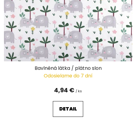
p
r
o
d
u
k
t
o
v
Bavlněná látka / plátno slon
Odosielame do 7 dní
4,94 €
/ ks
DETAIL