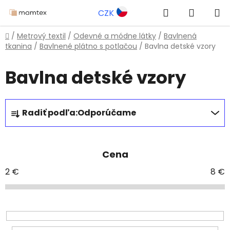
Prejsť
Hľadať
NÁKUP
CZK
na
obsah
KOŠÍK
Domov
/
Metrový textil
/
Odevné a módne látky
/
Bavlnená
tkanina
/
Bavlnené plátno s potlačou
/
Bavlna detské vzory
Bavlna detské vzory
R
Radiť podľa:
Odporúčame
a
d
e
Cena
n
i
2
€
8
€
e
p
r
o