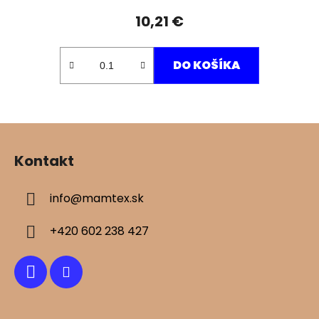
10,21 €
DO KOŠÍKA
Z
á
Kontakt
p
ä
info
@
mamtex.sk
t
i
+420 602 238 427
e