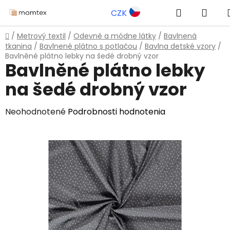
Prejsť
Hľadať
NÁK
CZK
na
obsah
KOŠ
Domov
/
Metrový textil
/
Odevné a módne látky
/
Bavlnená
tkanina
/
Bavlnené plátno s potlačou
/
Bavlna detské vzory
/
Bavlněné plátno lebky na šedé drobný vzor
Bavlněné plátno lebky
na šedé drobný vzor
Priemerné
Neohodnotené
Podrobnosti hodnotenia
hodnotenie
produktu
je
0,0
z
5
hviezdičiek.