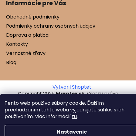
Informácie pre Vás
Obchodné podmienky
Podmienky ochrany osobných údajov
Doprava a platba
Kontakty
Vernostné zľavy
Blog
Vytvoril Shoptet
Copyright 2026
Mamtex.sk
. Všetky práva
vyhradené.
Tento web používa súbory cookie. Ďalším
prechádzaním tohto webu vyjadrujete súhlas s ich
používaním. Viac informácií
tu
.
Nastavenie