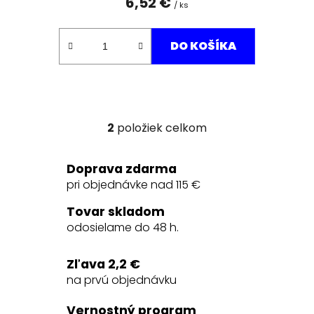
6,52 €
/ ks
DO KOŠÍKA
2
položiek celkom
O
v
l
Doprava zdarma
á
pri objednávke nad 115 €
d
a
Tovar skladom
c
odosielame do 48 h.
i
e
Zľava 2,2 €
p
na prvú objednávku
r
v
Vernostný program