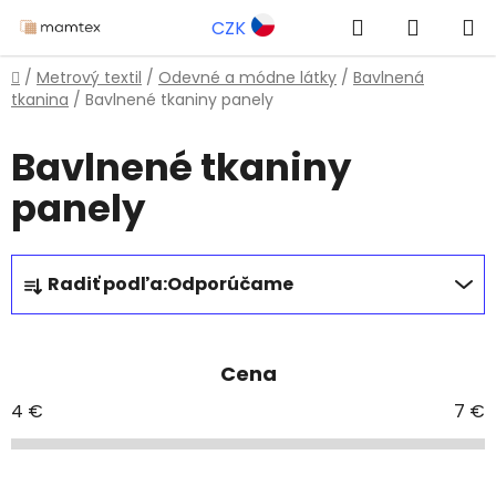
Prejsť
Hľadať
NÁKUP
CZK
na
obsah
KOŠÍK
Domov
/
Metrový textil
/
Odevné a módne látky
/
Bavlnená
tkanina
/
Bavlnené tkaniny panely
Bavlnené tkaniny
panely
R
Radiť podľa:
Odporúčame
a
d
e
Cena
n
i
4
€
7
€
e
p