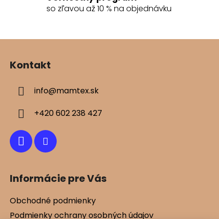
k
so zľavou až 10 % na objednávku
y
v
ý
Z
p
á
i
Kontakt
s
p
u
ä
info
@
mamtex.sk
t
i
+420 602 238 427
e
Informácie pre Vás
Obchodné podmienky
Podmienky ochrany osobných údajov