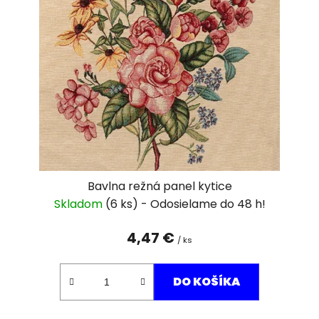
i
s
p
r
o
d
u
k
t
o
v
Bavlna režná panel kytice
Skladom
(6 ks)
4,47 €
/ ks
DO KOŠÍKA