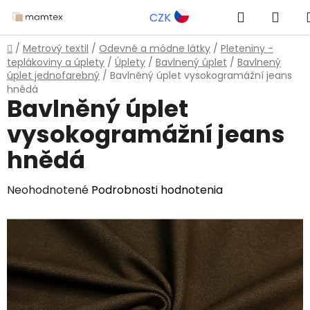
Prejsť
Hľadať
NÁK
CZK
na
obsah
KOŠ
Domov
/
Metrový textil
/
Odevné a módne látky
/
Pleteniny -
teplákoviny a úplety
/
Úplety
/
Bavlnený úplet
/
Bavlnený
úplet jednofarebný
/
Bavlněný úplet vysokogramážní jeans
hnědá
Bavlněný úplet
vysokogramážní jeans
hnědá
Priemerné
Neohodnotené
Podrobnosti hodnotenia
hodnotenie
produktu
je
0,0
z
5