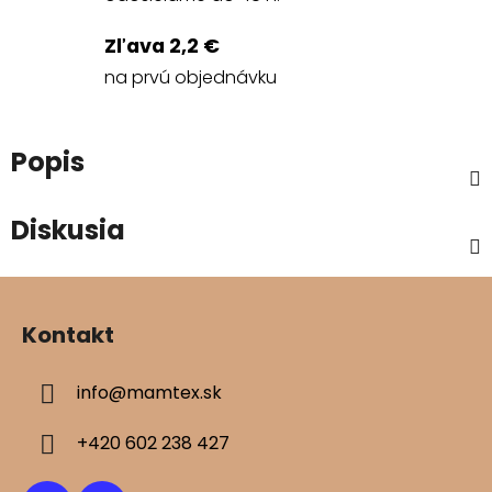
Zľava 2,2 €
na prvú objednávku
Popis
Diskusia
Z
á
Kontakt
p
ä
info
@
mamtex.sk
t
i
+420 602 238 427
e