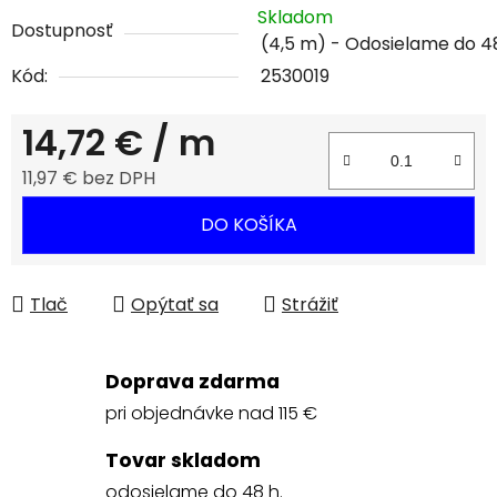
Skladom
Dostupnosť
(4,5 m)
Kód:
2530019
14,72 €
/ m
11,97 € bez DPH
Jednotková cena:
DO KOŠÍKA
Tlač
Opýtať sa
Strážiť
Doprava zdarma
pri objednávke nad 115 €
Tovar skladom
odosielame do 48 h.