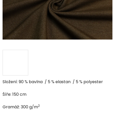
hviezdičiek.
Složení: 90 % bavlna / 5 % elastan / 5 % polyester
Šíře: 150 cm
2
Gramáž: 300 g/m