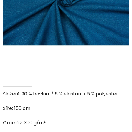
hviezdičiek.
Složení: 90 % bavlna / 5 % elastan / 5 % polyester
Šíře: 150 cm
2
Gramáž: 300 g/m