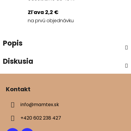
Zľava 2,2 €
na prvú objednávku
Popis
Diskusia
Z
á
Kontakt
p
ä
info
@
mamtex.sk
t
i
+420 602 238 427
e