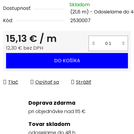
Skladom
Dostupnosť
(21,6 m)
Kód:
2530007
15,13 €
/ m
12,30 € bez DPH
Jednotková cena:
DO KOŠÍKA
Tlač
Opýtať sa
Strážiť
Doprava zdarma
pri objednávke nad 115 €
Tovar skladom
odosielame do 48 h.