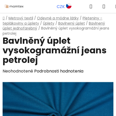
Prejsť
Hľadať
NÁK
CZK
na
obsah
KOŠ
Domov
/
Metrový textil
/
Odevné a módne látky
/
Pleteniny -
teplákoviny a úplety
/
Úplety
/
Bavlnený úplet
/
Bavlnený
úplet jednofarebný
/
Bavlněný úplet vysokogramážní jeans
petrolej
Bavlněný úplet
vysokogramážní jeans
petrolej
Priemerné
Neohodnotené
Podrobnosti hodnotenia
hodnotenie
produktu
je
0,0
z
5