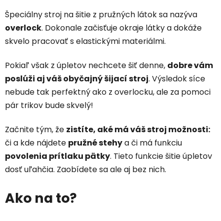
Špeciálny stroj na šitie z pružných látok sa nazýva
overlock
. Dokonale začisťuje okraje látky a dokáže
skvelo pracovať s elastickými materiálmi.
Pokiaľ však z úpletov nechcete šiť denne,
dobre vám
poslúži aj váš obyčajný šijací stroj
. Výsledok síce
nebude tak perfektný ako z overlocku, ale za pomoci
pár trikov bude skvelý!
Začnite tým, že
zistíte, aké má váš stroj možnosti:
či a kde nájdete
pružné stehy
a či má funkciu
povolenia prítlaku pätky
. Tieto funkcie šitie úpletov
dosť uľahčia. Zaobídete sa ale aj bez nich.
Ako na to?