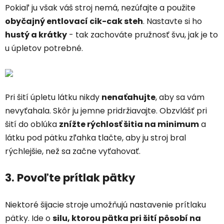
Pokiaľ ju však váš stroj nemá, nezúfajte a použite
obyčajný entlovací cik-cak steh
. Nastavte si ho
hustý a krátky
- tak zachováte pružnosť švu, jak je to
u úpletov potrebné.
Pri šití úpletu látku nikdy
nenaťahujte
, aby sa vám
nevyťahala. Skôr ju jemne pridržiavajte. Obzvlášť pri
šití do oblúka
znížte rýchlosť šitia na minimum
a
látku pod pätku zľahka tlačte, aby ju stroj bral
rýchlejšie, než sa začne vyťahovať.
3. Povoľte prítlak pätky
Niektoré šijacie stroje umožňujú nastavenie prítlaku
pätky. Ide o
silu, ktorou pätka pri šití pôsobí na