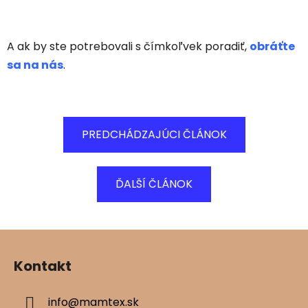
A ak by ste potrebovali s čímkoľvek poradiť,
obráťte
sa na nás
.
PREDCHÁDZAJÚCI ČLÁNOK
ĎALŠÍ ČLÁNOK
Z
á
Kontakt
p
ä
info
@
mamtex.sk