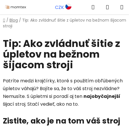
Prejsť
Hľadať
NÁKUP
CZK
na
obsah
KOŠÍK
Domov
/
Blog
/
Tip: Ako zvládnuť šitie z úpletov na bežnom šijacom
stroji
Tip: Ako zvládnuť šitie z
úpletov na bežnom
šijacom stroji
Patríte medzi krajčírky, ktoré s použitím obľúbených
úpletov váhajú? Bojíte sa, že to váš stroj nezvládne?
Nemusíte. S úpletmi si poradí aj ten
najobyčajnejší
šijací stroj. Stačí vedieť, ako na to.
Zistite, ako je na tom váš stroj