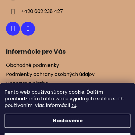
t
i
+420 602 238 427
e
Informácie pre Vás
Obchodné podmienky
Podmienky ochrany osobných údajov
Doprava a platba
Tento web používa súbory cookie. Ďalším
Kontakty
prechádzaním tohto webu vyjadrujete súhlas s ich
Vernostné zľavy
používaním. Viac informácií
tu
.
Blog
Nastavenie
Vytvoril Shoptet