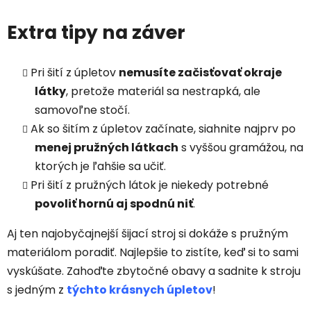
Extra tipy na záver
Pri šití z úpletov
nemusíte začisťovať okraje
látky
, pretože materiál sa nestrapká, ale
samovoľne stočí.
Ak so šitím z úpletov začínate, siahnite najprv po
menej pružných látkach
s vyššou gramážou, na
ktorých je ľahšie sa učiť.
Pri šití z pružných látok je niekedy potrebné
povoliť hornú aj spodnú niť
.
Aj ten najobyčajnejší šijací stroj si dokáže s pružným
materiálom poradiť. Najlepšie to zistíte, keď si to sami
vyskúšate. Zahoďte zbytočné obavy a sadnite k stroju
s jedným z
týchto krásnych úpletov
!