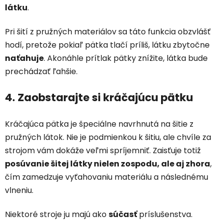
látku
.
Pri šití z pružných materiálov sa táto funkcia obzvlášť
hodí, pretože pokiaľ pätka tlačí príliš, látku zbytočne
naťahuje
. Akonáhle prítlak pätky znížite, látka bude
prechádzať ľahšie.
4. Zaobstarajte si kráčajúcu pätku
Kráčajúca pätka je špeciálne navrhnutá na šitie z
pružných látok. Nie je podmienkou k šitiu, ale chvíle za
strojom vám dokáže veľmi spríjemniť. Zaisťuje totiž
posúvanie šitej látky nielen zospodu, ale aj zhora
,
čím zamedzuje vyťahovaniu materiálu a následnému
vlneniu.
Niektoré stroje ju majú ako
súčasť
príslušenstva.