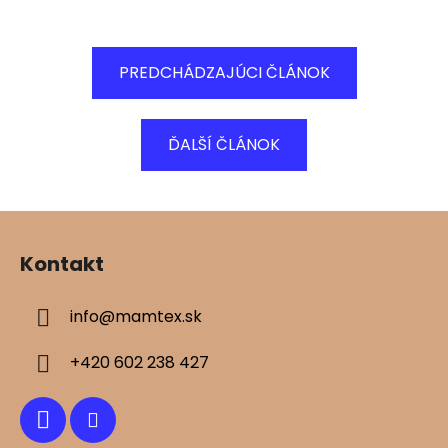
PREDCHÁDZAJÚCI ČLÁNOK
ĎALŠÍ ČLÁNOK
Z
á
Kontakt
p
ä
info
@
mamtex.sk
t
i
+420 602 238 427
e