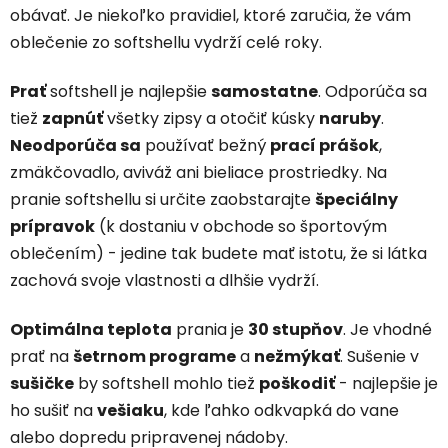
obávať. Je niekoľko pravidiel, ktoré zaručia, že vám
oblečenie zo softshellu vydrží celé roky.
Prať
softshell je najlepšie
samostatne
. Odporúča sa
tiež
zapnúť
všetky zipsy a otočiť kúsky
naruby
.
Neodporúča sa
používať bežný
prací prášok
,
zmäkčovadlo, aviváž ani bieliace prostriedky. Na
pranie softshellu si určite zaobstarajte
špeciálny
prípravok
(k dostaniu v obchode so športovým
oblečením) - jedine tak budete mať istotu, že si látka
zachová svoje vlastnosti a dlhšie vydrží.
Optimálna teplota
prania je
30 stupňov
. Je vhodné
prať na
šetrnom programe
a
nežmýkať
. Sušenie v
sušičke
by softshell mohlo tiež
poškodiť
- najlepšie je
ho sušiť na
vešiaku
, kde ľahko odkvapká do vane
alebo dopredu pripravenej nádoby.