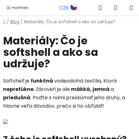
Prejsť
Hľadať
NÁKUP
CZK
na
obsah
KOŠÍK
Domov
/
Blog
/
Materiály: Čo je softshell a ako sa udržuje?
Materiály: Čo je
softshell a ako sa
udržuje?
Softshell je
funkčná
vodeodolná textília, ktorá
neprefúkne
. Zároveň je ale
mäkká, jemná
a
priedušná
. Poďte s nami preskúmať jeho druhy, a
hlavne veľa dôvodov, prečo si ho obľúbiť!