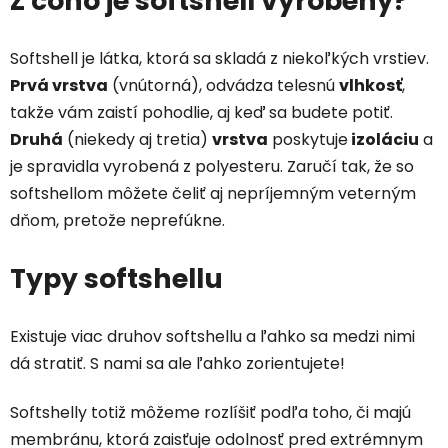
Z čoho je softshell vyrobený?
Softshell je látka, ktorá sa skladá z niekoľkých vrstiev.
Prvá vrstva
(vnútorná), odvádza telesnú
vlhkosť
,
takže vám zaistí pohodlie, aj keď sa budete potiť.
Druhá
(niekedy aj tretia)
vrstva
poskytuje
izoláciu
a
je spravidla vyrobená z polyesteru. Zaručí tak, že so
softshellom môžete čeliť aj nepríjemným veterným
dňom, pretože neprefúkne.
Typy softshellu
Existuje viac druhov softshellu a ľahko sa medzi nimi
dá stratiť. S nami sa ale ľahko zorientujete!
Softshelly totiž môžeme rozlíšiť podľa toho, či majú
membránu, ktorá zaisťuje odolnosť pred extrémnym