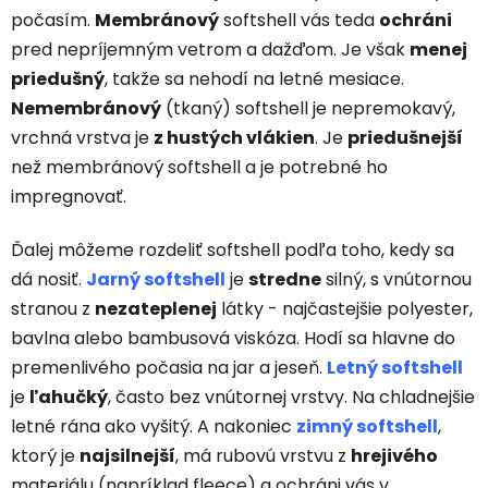
počasím.
Membránový
softshell vás teda
ochráni
pred nepríjemným vetrom a dažďom. Je však
menej
priedušný
, takže sa nehodí na letné mesiace.
Nemembránový
(tkaný) softshell je nepremokavý,
vrchná vrstva je
z hustých vlákien
. Je
priedušnejší
než membránový softshell a je potrebné ho
impregnovať.
Ďalej môžeme rozdeliť softshell podľa toho, kedy sa
dá nosiť.
Jarný softshell
je
stredne
silný, s vnútornou
stranou z
nezateplenej
látky - najčastejšie polyester,
bavlna alebo bambusová viskóza. Hodí sa hlavne do
premenlivého počasia na jar a jeseň.
Letný softshell
je
ľahučký
, často bez vnútornej vrstvy. Na chladnejšie
letné rána ako vyšitý. A nakoniec
zimný softshell
,
ktorý je
najsilnejší
, má rubovú vrstvu z
hrejivého
materiálu (napríklad fleece) a ochráni vás v