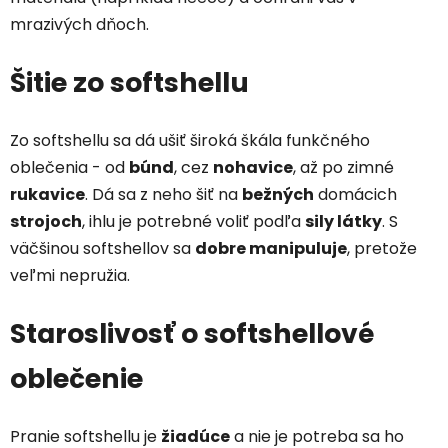
mrazivých dňoch.
Šitie zo softshellu
Zo softshellu sa dá ušiť široká škála funkčného
oblečenia - od
búnd
, cez
nohavice
, až po zimné
rukavice
. Dá sa z neho šiť na
bežných
domácich
strojoch
, ihlu je potrebné voliť podľa
sily látky
. S
väčšinou softshellov sa
dobre manipuluje
, pretože
veľmi nepružia.
Staroslivosť o softshellové
oblečenie
Pranie softshellu je
žiadúce
a nie je potreba sa ho