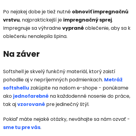
Po nejakej dobe je tiež nutné
obnoviť impregnačnú
vrstvu
, najpraktickejší je
impregnačný sprej
.
Impregnuje sa výhradne
vyprané
oblečenie, aby sa k
oblečeniu nenalepila špina.
Na záver
Softshell je skvelý funkčný materiál, ktorý zaistí
pohodlie aj v nepríjemných podmienkach.
Metráž
softshellu
zakúpite na našom e-shope - ponúkame
ako
jednofarebné
na každodenné nosenie do práce,
tak aj
vzorované
pre jedinečný štýl.
Pokiaľ máte nejaké otázky, neváhajte sa nám ozvať -
sme tu pre vás
.