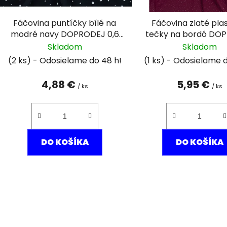
o
d
Fáčovina puntíčky bílé na
Fáčovina zlaté pla
u
modré navy DOPRODEJ 0,6
tečky na bordó DO
k
m
0,8m
Skladom
Skladom
t
(2 ks)
(1 ks)
o
v
4,88 €
5,95 €
/ ks
/ ks
DO KOŠÍKA
DO KOŠÍKA