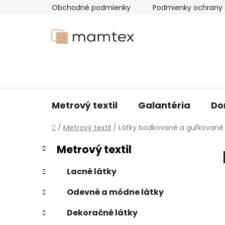
Prejsť
Obchodné podmienky
Podmienky ochrany 
na
obsah
Metrový textil
Galantéria
Do
Domov
/
Metrový textil
/
Látky bodkované a guľkované
B
K
Preskočiť
Metrový textil
a
kategórie
o
t
č
Lacné látky
e
n
g
Odevné a módne látky
ý
ó
p
r
Dekoračné látky
i
a