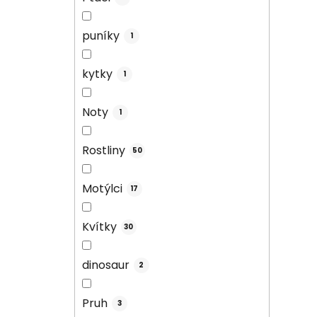
puníky
1
kytky
1
Noty
1
Rostliny
50
Motýlci
17
Kvítky
30
dinosaur
2
Pruh
3