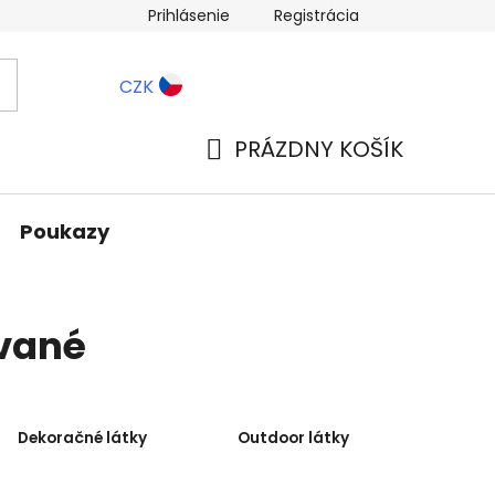
Prihlásenie
Registrácia
ernostné zľavy
Blog
CZK
PRÁZDNY KOŠÍK
NÁKUPNÝ
KOŠÍK
Poukazy
vané
Dekoračné látky
Outdoor látky