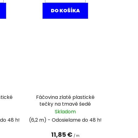
DO KOŠÍKA
stické
Fáčovina zlaté plastické
tečky na tmavě šedé
Skladom
(6,2 m)
11,85 €
/ m