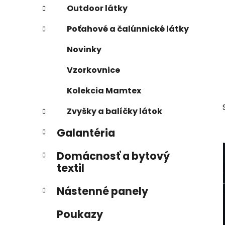
e
n
Outdoor látky
e
Poťahové a čalúnnické látky
l
Novinky
Vzorkovnice
Kolekcia Mamtex
Zvyšky a balíčky látok
Galantéria
Domácnosť a bytový
textil
Nástenné panely
Poukazy