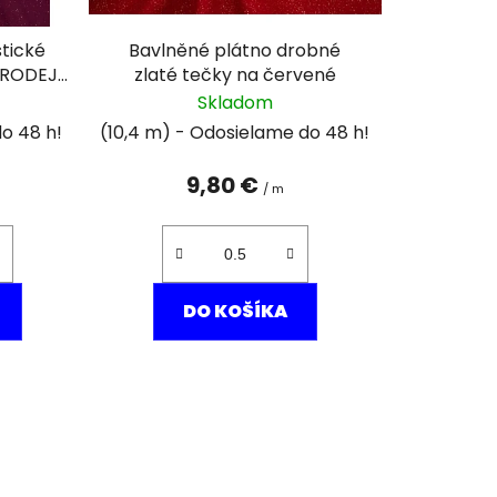
d
u
stické
Bavlněné plátno drobné
k
PRODEJ
zlaté tečky na červené
t
Skladom
o
(10,4 m)
v
9,80 €
/ m
DO KOŠÍKA