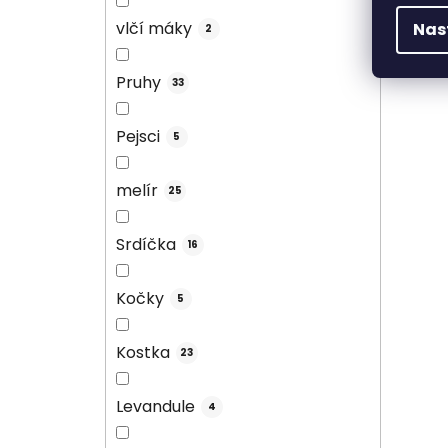
vlčí máky
Nas
2
Pruhy
33
Pejsci
5
melír
25
Srdíčka
16
Kočky
5
Kostka
23
Levandule
4