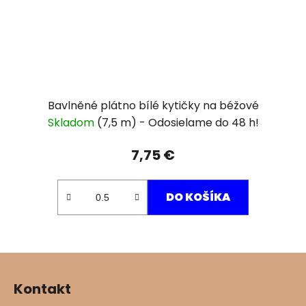
Bavlněné plátno bílé kytičky na béžové
Skladom
(7,5 m)
7,75 €
DO KOŠÍKA
Z
á
Kontakt
p