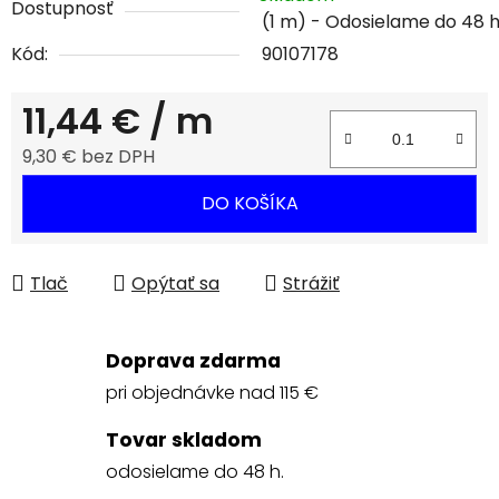
Dostupnosť
(1 m)
Kód:
90107178
11,44 €
/ m
9,30 € bez DPH
Jednotková cena:
DO KOŠÍKA
Tlač
Opýtať sa
Strážiť
Doprava zdarma
pri objednávke nad 115 €
Tovar skladom
odosielame do 48 h.