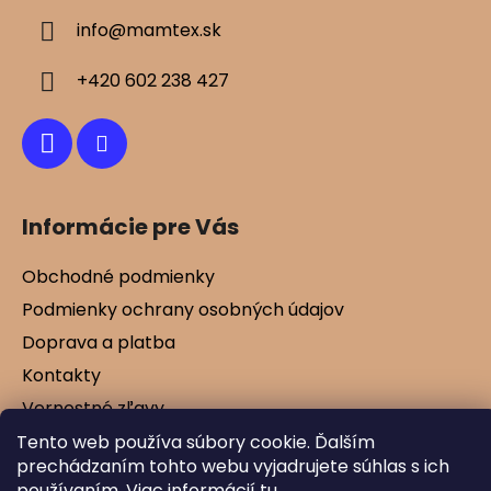
ä
info
@
mamtex.sk
t
i
+420 602 238 427
e
Informácie pre Vás
Obchodné podmienky
Podmienky ochrany osobných údajov
Doprava a platba
Kontakty
Vernostné zľavy
Blog
Tento web používa súbory cookie. Ďalším
prechádzaním tohto webu vyjadrujete súhlas s ich
používaním. Viac informácií
tu
.