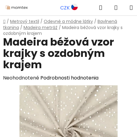
Prejsť
Hľadať
NÁKU
CZK
na
obsah
KOŠÍK
Domov
/
Metrový textil
/
Odevné a módne látky
/
Bavlnená
tkanina
/
Madeira metráž
/
Madeira béžová vzor krajky s
ozdobným krajem
Madeira béžová vzor
krajky s ozdobným
krajem
Priemerné
Neohodnotené
Podrobnosti hodnotenia
hodnotenie
produktu
je
0,0
z
5
hviezdičiek.