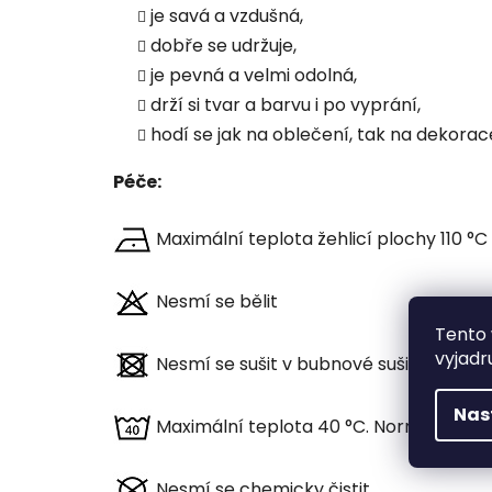
je savá a vzdušná,
dobře se udržuje,
je pevná a velmi odolná,
drží si tvar a barvu i po vyprání,
hodí se jak na oblečení, tak na dekorac
Péče:
Maximální teplota žehlicí plochy 110 °C
Nesmí se bělit
Tento 
vyjadr
Nesmí se sušit v bubnové sušičce
Nas
Maximální teplota 40 °C. Normální pos
Nesmí se chemicky čistit.