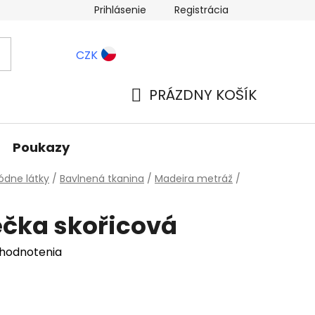
Prihlásenie
Registrácia
ernostné zľavy
Blog
CZK
PRÁZDNY KOŠÍK
NÁKUPNÝ
KOŠÍK
Poukazy
dne látky
/
Bavlnená tkanina
/
Madeira metráž
/
ečka skořicová
 hodnotenia