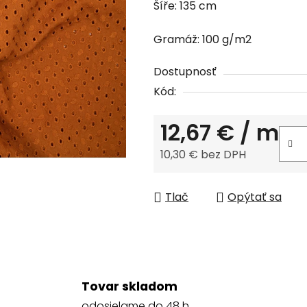
Šíře: 135 cm
0,0
z
Gramáž: 100 g/m2
5
hviezdičiek.
Dostupnosť
Kód:
12,67 €
/ m
10,30 € bez DPH
Jednotková cena:
Tlač
Opýtať sa
Tovar skladom
odosielame do 48 h.