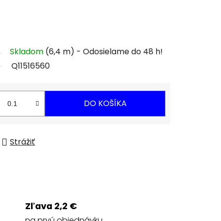
Skladom
(6,4 m)
Q11516560
DO KOŠÍKA
Strážiť
Zľava 2,2 €
na prvú objednávku