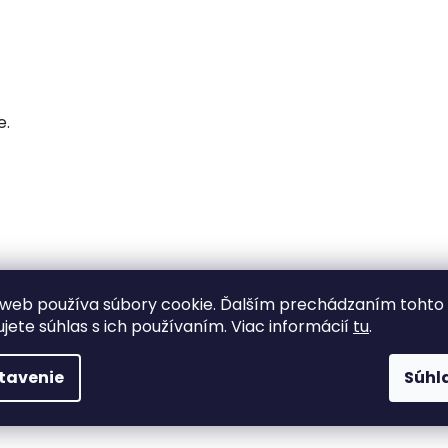
e.
web používa súbory cookie. Ďalším prechádzaním tohto
ujete súhlas s ich používaním. Viac informácií
tu
.
tavenie
Súhl
tup.