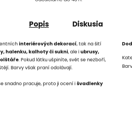
Popis
Diskusia
centních
interiérových dekorací
, tak na šití
Dod
y, halenku, kalhoty či sukni
, ale i
ubrusy,
Kate
polštáře
. Pokud látku ušpiníte, svět se nezboří,
Bar
ějí. Barvy však praní odolávají.
se snadno pracuje, proto ji ocení i
švadlenky