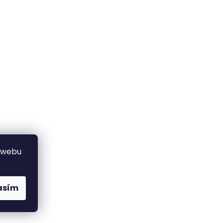
 webu
asím