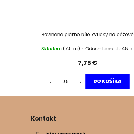
Bavlněné plátno bílé kytičky na béžové
Skladom
(7,5 m)
7,75 €
DO KOŠÍKA
Z
á
Kontakt
p
ä