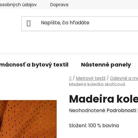
osobných údajov
Doprava a platba
Kontakty
V
mácnosť a bytový textil
Nástenné panely
Domov
/
Metrový textil
/
Odevné a mó
Madeira kolečka skořicová
Madeira kol
Priemerné
Neohodnotené
Podrobnosti
hodnotenie
Složení: 100 % bavlna
produktu
je