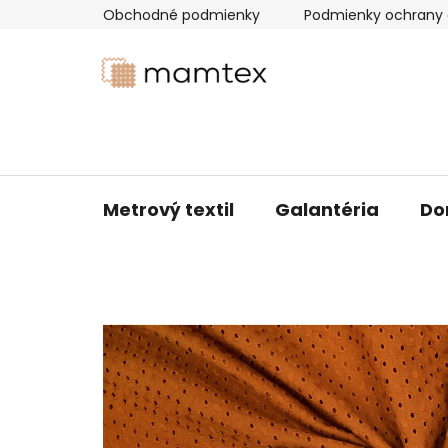
Prejsť
Obchodné podmienky
Podmienky ochrany 
na
obsah
Metrový textil
Galantéria
Do