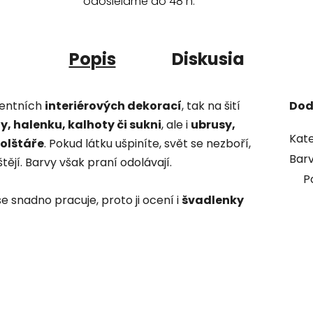
odosielame do 48 h.
Popis
Diskusia
centních
interiérových dekorací
, tak na šití
Dod
y, halenku, kalhoty či sukni
, ale i
ubrusy,
Kate
polštáře
. Pokud látku ušpiníte, svět se nezboří,
Bar
ějí. Barvy však praní odolávají.
P
se snadno pracuje, proto ji ocení i
švadlenky