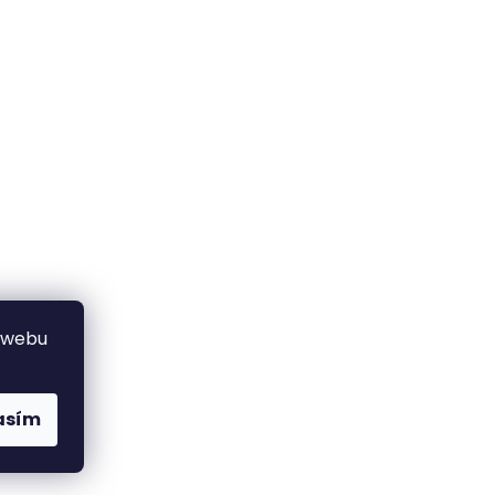
 webu
asím