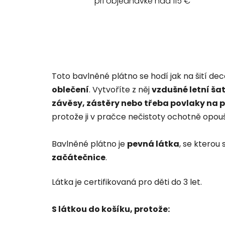
pri objednávke nad 115 €
Toto bavlněné plátno se hodí jak na šití de
oblečení
. Vytvoříte z něj
vzdušné letní šat
závěsy, zástěry nebo třeba povlaky na 
protože ji v pračce nečistoty ochotně opoušt
Bavlněné plátno je
pevná látka
, se kterou 
začátečnice
.
Látka je certifikovaná pro děti do 3 let.
S látkou do košíku, protože: