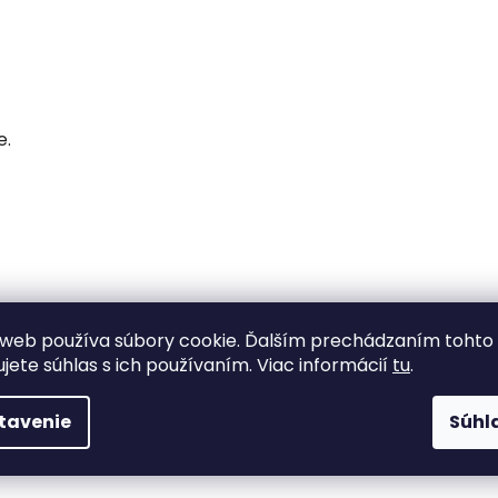
e.
web používa súbory cookie. Ďalším prechádzaním tohto
ujete súhlas s ich používaním. Viac informácií
tu
.
tavenie
Súhl
tup.