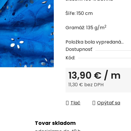
produktu
je
Šíře: 150 cm
0,0
z
2
Gramáž: 135 g/m
5
hviezdičiek.
Položka bola vypredaná…
Dostupnosť
Kód:
13,90 €
/ m
11,30 € bez DPH
Jednotková cena:
Tlač
Opýtať sa
Tovar skladom