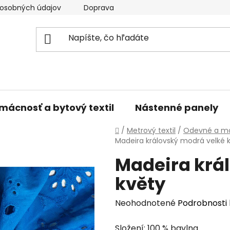
osobných údajov
Doprava a platba
Kontakty
V
mácnosť a bytový textil
Nástenné panely
Domov
/
Metrový textil
/
Odevné a mó
Madeira královský modrá velké 
Madeira krá
květy
Priemerné
Neohodnotené
Podrobnosti
hodnotenie
Složení: 100 % bavlna