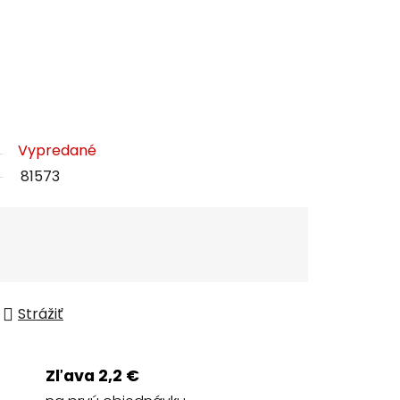
Vypredané
81573
Strážiť
Zľava 2,2 €