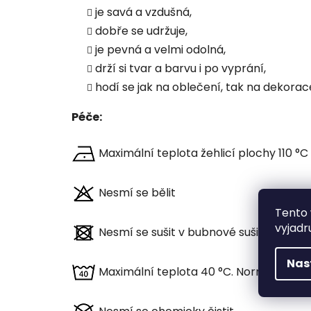
je savá a vzdušná,
dobře se udržuje,
je pevná a velmi odolná,
drží si tvar a barvu i po vyprání,
hodí se jak na oblečení, tak na dekorac
Péče:
Maximální teplota žehlicí plochy 110 °C
Nesmí se bělit
Tento 
vyjadr
Nesmí se sušit v bubnové sušičce
Nas
Maximální teplota 40 °C. Normální pos