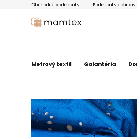
Prejsť
Obchodné podmienky
Podmienky ochrany 
na
obsah
Metrový textil
Galantéria
Do