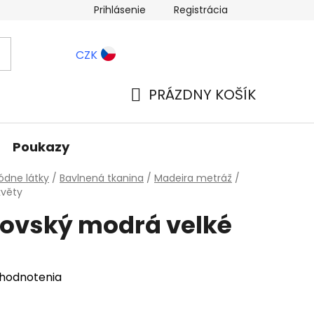
Prihlásenie
Registrácia
ernostné zľavy
Blog
CZK
PRÁZDNY KOŠÍK
NÁKUPNÝ
KOŠÍK
Poukazy
dne látky
/
Bavlnená tkanina
/
Madeira metráž
/
květy
lovský modrá velké
 hodnotenia