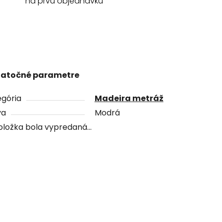
na prvú objednávku
atočné parametre
gória
Madeira metráž
va
Modrá
oložka bola vypredaná…