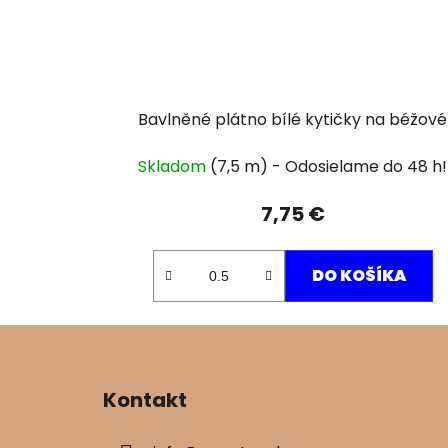
Bavlněné plátno bílé kytičky na béžové
Skladom
(7,5 m)
7,75 €
DO KOŠÍKA
Z
á
Kontakt
p
ä