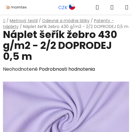
Prejsť
Hľadať
NÁKU
CZK
na
obsah
KOŠÍK
Domov
/
Metrový textil
/
Odevné a módne látky
/
Patenty -
náplety
/
Náplet šeřík žebro 430 g/m2 - 2/2 DOPRODEJ 0,5 m
Náplet šeřík žebro 430
g/m2 - 2/2 DOPRODEJ
0,5 m
Priemerné
Neohodnotené
Podrobnosti hodnotenia
hodnotenie
produktu
je
0,0
z
5
hviezdičiek.