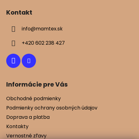
á
Kontakt
p
ä
info
@
mamtex.sk
t
i
+420 602 238 427
e
Informácie pre Vás
Obchodné podmienky
Podmienky ochrany osobných údajov
Doprava a platba
Kontakty
Vernostné zľavy