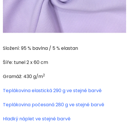
Složení: 95 % bavlna / 5 % elastan
Šíře: tunel 2 x 60 cm
2
Gramáž: 430 g/m
Teplákovina elastická 290 g ve stejné barvě
Teplákovina počesaná 280 g ve stejné barvě
Hladký náplet ve stejné barvě