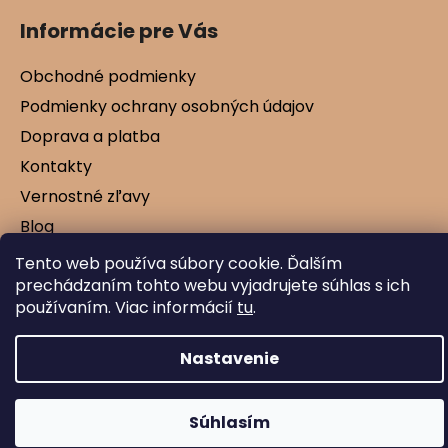
Informácie pre Vás
Obchodné podmienky
Podmienky ochrany osobných údajov
Doprava a platba
Kontakty
Vernostné zľavy
Blog
Tento web používa súbory cookie. Ďalším
prechádzaním tohto webu vyjadrujete súhlas s ich
používaním. Viac informácií
tu
.
Vytvoril Shoptet
Copyright 2026
Mamtex.sk
. Všetky práva
vyhradené.
Nastavenie
Súhlasím