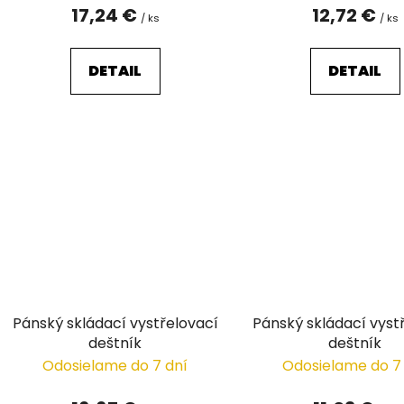
o
17,24 €
12,72 €
/ ks
/ ks
v
DETAIL
DETAIL
Pánský skládací vystřelovací
Pánský skládací vyst
deštník
deštník
Odosielame do 7 dní
Odosielame do 7