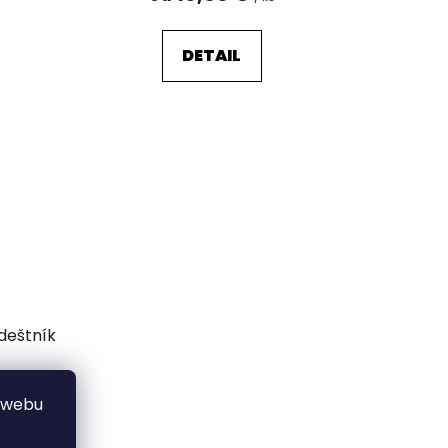
DETAIL
deštník
 dní
 webu