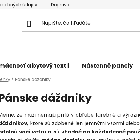
osobných údajov
Doprava a platba
Kontakty
V
mácnosť a bytový textil
Nástenné panely
tenky
/
Pánske dáždniky
Pánske dáždniky
Vieme, že muži nemajú príliš v obľube farebné a výrazné
dáždnikov
, ktoré sú zdobené len jemnými vzormi alebo
odolnú voči vetru a sú vhodné na každodenné použ