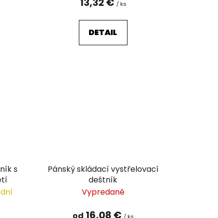
13,32 €
/ ks
DETAIL
ník s
Pánský skládací vystřelovací
tí
deštník
 dní
Vypredané
16,08 €
od
/ ks