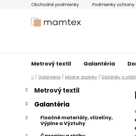
Prejsť
Obchodné podmienky
Podmienky ochrany 
na
obsah
Metrový textil
Galantéria
Do
Domov
/
Galantéria
/
Módne doplnky
/
Dáždniky a pláš
B
K
Preskočiť
Metrový textil
a
kategórie
o
t
č
Galantéria
e
n
g
ý
Fixačné materiály, vlizelíny,
ó
Výplne a Výztuhy
p
r
i
a
Časopisy a strihy