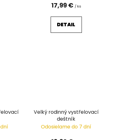
v
17,99 €
/ ks
DETAIL
řelovací
Velký rodinný vystřelovací
deštník
 dní
Odosielame do 7 dní