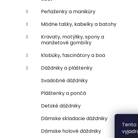
Peňaženky a manikúry
Módne tašky, kabelky a batohy
Kravaty, motýliky, spony a
manžetové gombíky
Klobúky, fascinátory a boa
Dáždniky a pláštenky
Svadobné dáždniky
Pláštenky a pončá
Detské dáždniky
Dámske skladacie dáždniky
Tento 
Dámske holové dáždniky
vyjadr