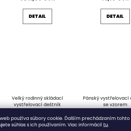
DETAIL
DETAIL
Velký rodinný skládací
Pánský vystřelovací 
vystřelovací deštník
se vzorem
Odosielame do 7 dní
Odosielame do 7
web používa súbory cookie. Ďalším prechádzaním tohto
ujete súhlas s ich používaním. Viac informácií
tu
.
16,61 €
6,84 €
/ ks
/ ks