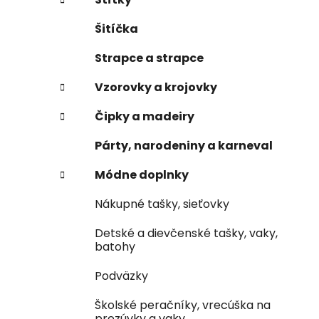
Šitíčka
Strapce a strapce
Vzorovky a krojovky
Čipky a madeiry
Párty, narodeniny a karneval
Módne doplnky
Nákupné tašky, sieťovky
Detské a dievčenské tašky, vaky,
batohy
Podväzky
Školské peračníky, vrecúška na
prezúvky a vaky