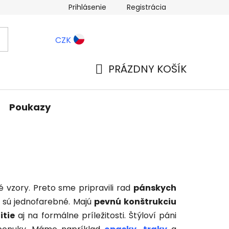
Prihlásenie
Registrácia
ernostné zľavy
Blog
CZK
PRÁZDNY KOŠÍK
NÁKUPNÝ
KOŠÍK
Poukazy
 vzory. Preto sme pripravili rad
pánskych
 sú jednofarebné. Majú
pevnú konštrukciu
itie
aj na formálne príležitosti. Štýloví páni