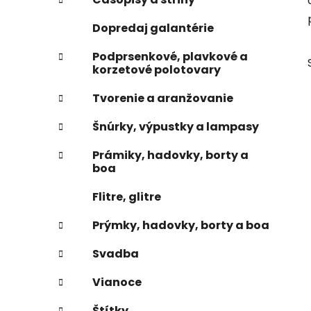
e
n
Dopredaj galantérie
e
l
Podprsenkové, plavkové a
korzetové polotovary
Tvorenie a aranžovanie
Šnúrky, výpustky a lampasy
Prámiky, hadovky, borty a
boa
Flitre, glitre
Prýmky, hadovky, borty a boa
Svadba
Vianoce
Štítky