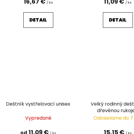
16,67 €
11,09 €
/ ks
/ ks
DETAIL
DETAIL
Deštník vystřelovací unisex
Velký rodinný dešt
dřevěnou rukoje
Vypredané
Odosielame do 7
11,09 €
15,15 €
od
/ ks
/ ks