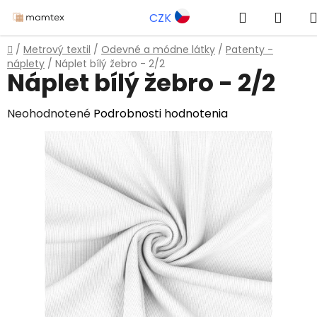
Prejsť
Hľadať
NÁK
CZK
na
obsah
KOŠÍ
Domov
/
Metrový textil
/
Odevné a módne látky
/
Patenty -
náplety
/
Náplet bílý žebro - 2/2
Náplet bílý žebro - 2/2
Priemerné
Neohodnotené
Podrobnosti hodnotenia
hodnotenie
produktu
je
0,0
z
5
hviezdičiek.