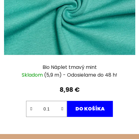
Bio Náplet tmavý mint
Skladom
(5,9 m)
8,98 €
DO KOŠÍKA
Z