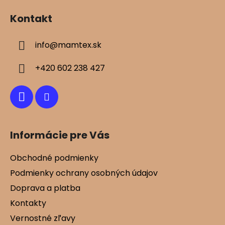
á
Kontakt
p
ä
info
@
mamtex.sk
t
i
+420 602 238 427
e
Informácie pre Vás
Obchodné podmienky
Podmienky ochrany osobných údajov
Doprava a platba
Kontakty
Vernostné zľavy