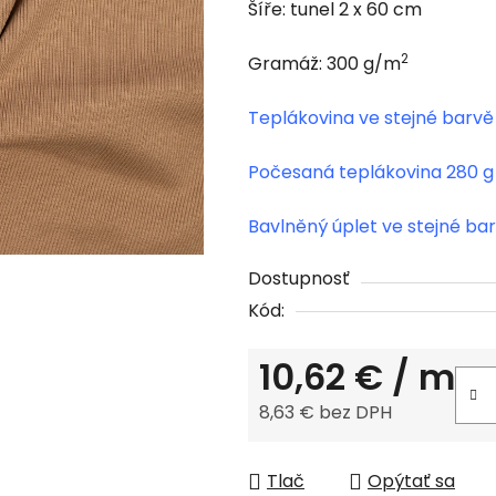
Šíře: tunel 2 x 60 cm
0,0
z
2
Gramáž: 300 g/m
5
hviezdičiek.
Teplákovina ve stejné barvě
Počesaná teplákovina 280 g 
Bavlněný úplet ve stejné ba
Dostupnosť
Kód:
10,62 €
/ m
8,63 € bez DPH
Jednotková cena:
Tlač
Opýtať sa