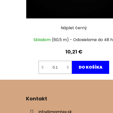
Náplet černý
Skladom
(60,5 m)
10,21 €
DO KOŠÍKA
Z
á
Kontakt
p
ä
info
@
mamtex.sk