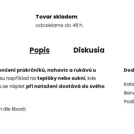
Tovar skladom
odosielame do 48 h.
Popis
Diskusia
nčení průkrčníků, nohavic a rukávů u
Dod
su například na
tepláky nebo sukni
, kde
Kate
nu se náplet
při natažení dostává do svého
Bar
Podl
dle libosti.