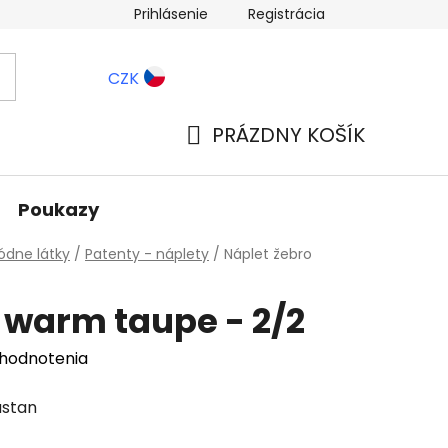
Prihlásenie
Registrácia
ernostné zľavy
Blog
CZK
PRÁZDNY KOŠÍK
NÁKUPNÝ
KOŠÍK
Poukazy
dne látky
/
Patenty - náplety
/
Náplet žebro
 warm taupe - 2/2
 hodnotenia
astan