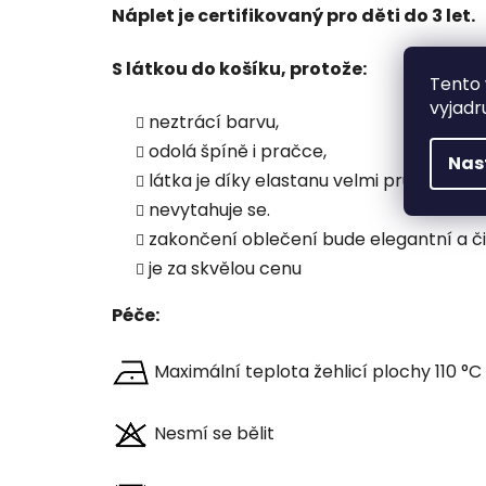
Náplet je certifikovaný pro děti do 3 let.
S látkou do košíku, protože:
Tento 
vyjadr
neztrácí barvu,
odolá špíně i pračce,
Nas
látka je díky elastanu velmi pružná,
nevytahuje se.
zakončení oblečení bude elegantní a či
je za skvělou cenu
Péče:
Maximální teplota žehlicí plochy 110 °C
Nesmí se bělit