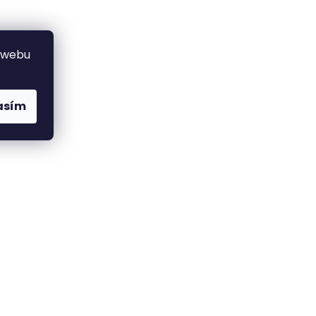
 webu
asím