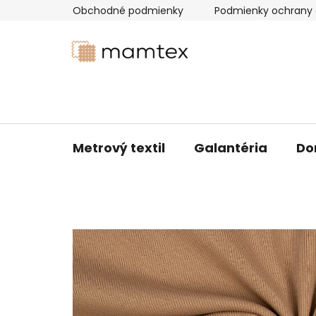
Prejsť
Obchodné podmienky
Podmienky ochrany 
na
obsah
Metrový textil
Galantéria
Do