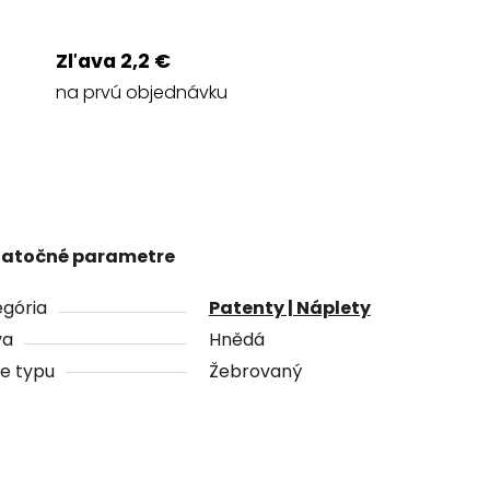
Zľava 2,2 €
na prvú objednávku
atočné parametre
gória
Patenty | Náplety
va
Hnědá
e typu
Žebrovaný