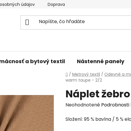
osobných údajov
Doprava a platba
Kontakty
V
mácnosť a bytový textil
Nástenné panely
Domov
/
Metrový textil
/
Odevné a mó
warm taupe - 2/2
Náplet žebro
Priemerné
Neohodnotené
Podrobnosti
hodnotenie
Složení: 95 % bavlna / 5 % el
produktu
je