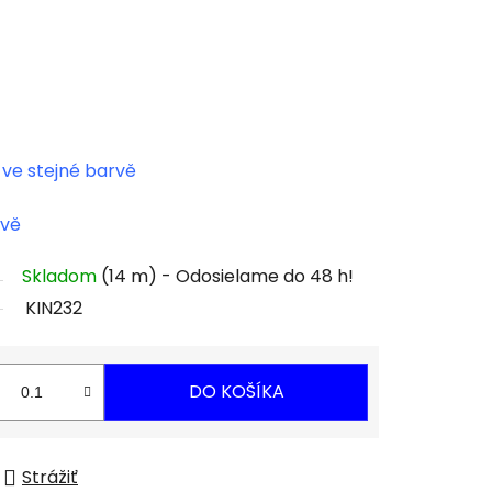
ve stejné barvě
rvě
Skladom
(14 m)
KIN232
DO KOŠÍKA
Strážiť