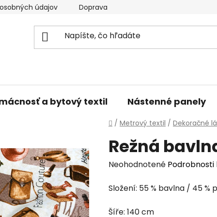
osobných údajov
Doprava a platba
Kontakty
V
mácnosť a bytový textil
Nástenné panely
Domov
/
Metrový textil
/
Dekoračné lá
Režná bavln
Priemerné
Neohodnotené
Podrobnosti
hodnotenie
Složení: 55 % bavlna / 45 % 
produktu
je
Šíře: 140 cm
0,0