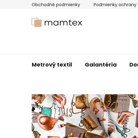
Prejsť
Obchodné podmienky
Podmienky ochrany 
na
obsah
Metrový textil
Galantéria
Do