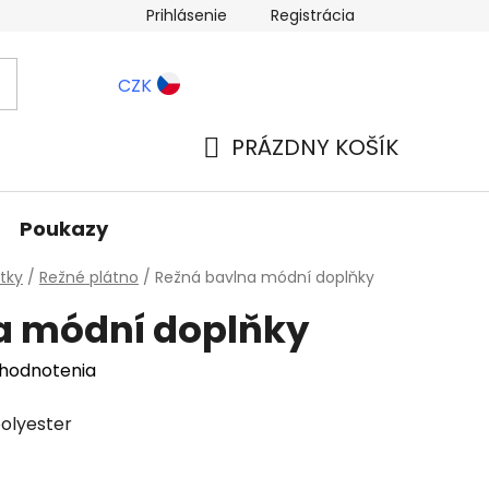
Prihlásenie
Registrácia
ernostné zľavy
Blog
CZK
PRÁZDNY KOŠÍK
NÁKUPNÝ
KOŠÍK
Poukazy
tky
/
Režné plátno
/
Režná bavlna módní doplňky
a módní doplňky
 hodnotenia
polyester