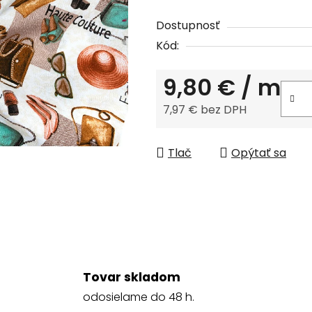
z
Dostupnosť
5
Kód:
hviezdičiek.
9,80 €
/ m
7,97 € bez DPH
Jednotková cena:
Tlač
Opýtať sa
Tovar skladom
odosielame do 48 h.