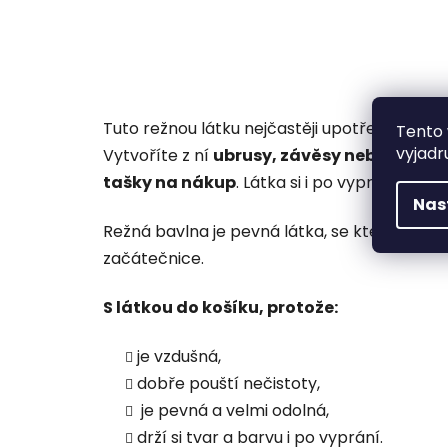
Tuto režnou látku nejčastěji upotřebíte na š
Tento 
vyjadr
Vytvoříte z ní
ubrusy, závěsy nebo zástěry
tašky na nákup
. Látka si i po vyprání
drží 
Nas
Režná bavlna je pevná látka, se kterou se sn
začátečnice.
S látkou do košíku, protože:
je vzdušná,
dobře pouští nečistoty,
je pevná a velmi odolná,
drží si tvar a barvu i po vyprání.