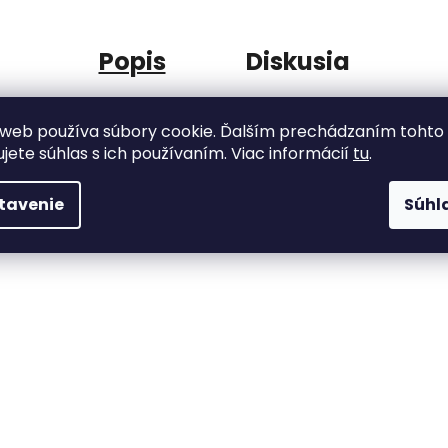
Popis
Diskusia
ití vintage
interiérových dekorací a tašek
.
Dod
web používa súbory cookie. Ďalším prechádzaním tohto
ujete súhlas s ich používaním. Viac informácií
tu
.
, ale i povlečení na dekorativní polštářky
či
Kate
svou barvu a tvar
.
tavenie
Súhl
Bar
adno pracuje, proto ji ocení i švadlenky