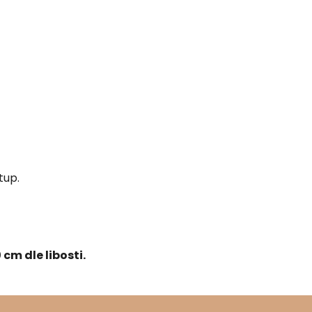
tup.
cm dle libosti.