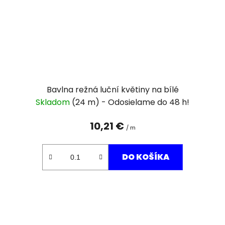
Bavlna režná luční květiny na bílé
Skladom
(24 m)
10,21 €
/ m
DO KOŠÍKA