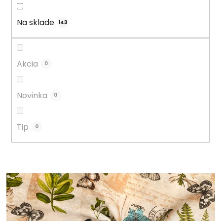
d
u
Na sklade
143
k
t
o
Akcia
0
v
Novinka
0
Tip
0
V
ý
p
i
s