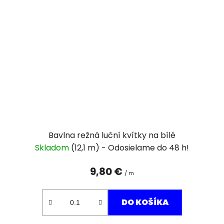
Bavlna režná luční kvítky na bílé
Skladom
(12,1 m)
9,80 €
/ m
DO KOŠÍKA