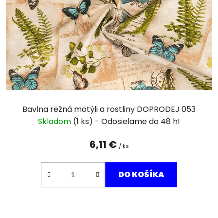
p
r
o
d
u
k
t
o
v
Bavlna režná motýli a rostliny DOPRODEJ 053
Skladom
(1 ks)
6,11 €
/ ks
DO KOŠÍKA