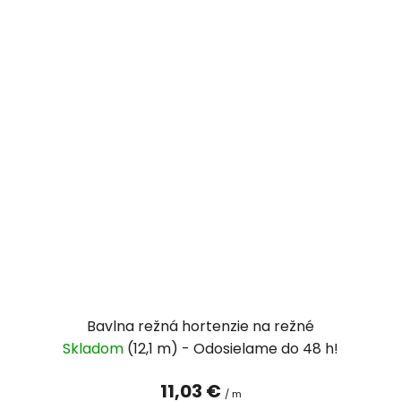
Bavlna režná hortenzie na režné
Skladom
(12,1 m)
11,03 €
/ m