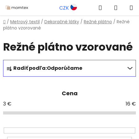
Prejsť
Hľadať
NÁKUP
CZK
na
obsah
KOŠÍK
Domov
/
Metrový textil
/
Dekoračné látky
/
Režné plátno
/
Režné
plátno vzorované
Režné plátno vzorované
R
Radiť podľa:
Odporúčame
a
d
e
Cena
n
i
3
€
16
€
e
p
r
o