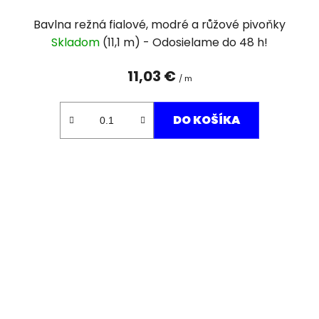
Bavlna režná fialové, modré a růžové pivoňky
Skladom
(11,1 m)
11,03 €
/ m
DO KOŠÍKA