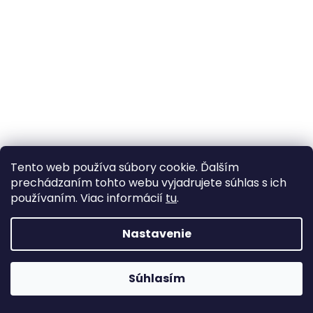
Tento web používa súbory cookie. Ďalším
prechádzaním tohto webu vyjadrujete súhlas s ich
používaním. Viac informácií
tu
.
Bavlna režná šedobéžové listy
Skladom
(9,1 m)
Nastavenie
9,39 €
/ m
Súhlasím
DO KOŠÍKA