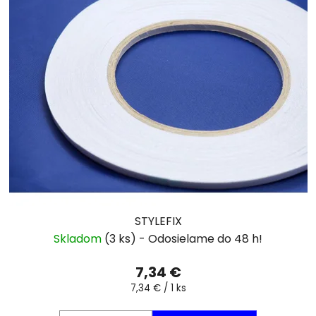
STYLEFIX
Skladom
(3 ks)
7,34 €
Jednotková
7,34 € / 1 ks
cena: