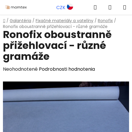
Prejsť
Hľadať
NÁKUP
CZK
na
obsah
KOŠÍK
Domov
/
Galantéria
/
Fixačné materiály a vatelíny
/
Ronofix
/
Ronofix oboustranně přižehlovací - různé gramáže
Ronofix oboustranně
přižehlovací - různé
gramáže
Priemerné
Neohodnotené
Podrobnosti hodnotenia
hodnotenie
produktu
je
0,0
z
5
hviezdičiek.