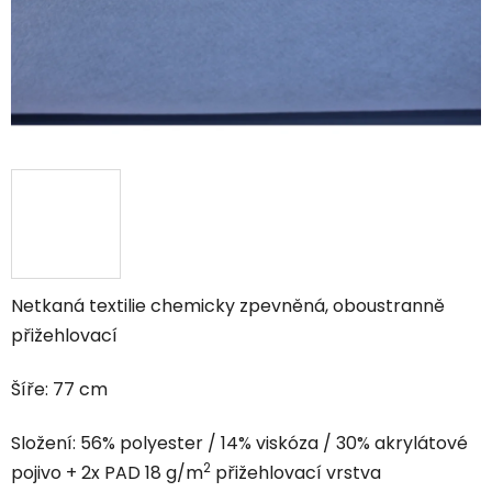
Netkaná textilie chemicky zpevněná, oboustranně
přižehlovací
Šíře: 77 cm
Složení: 56% polyester / 14% viskóza / 30% akrylátové
2
pojivo + 2x PAD 18 g/m
přižehlovací vrstva