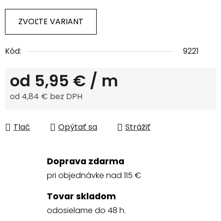
ZVOĽTE VARIANT
Kód:
9221
od
5,95 €
/ m
od
4,84 €
bez DPH
Jednotková cena:
Tlač
Opýtať sa
Strážiť
Doprava zdarma
pri objednávke nad 115 €
Tovar skladom
odosielame do 48 h.