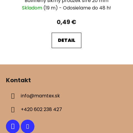
Bavlněný šikmý proužek šíře 20 mm
Skladom
(19 m)
0,49 €
DETAIL
Z
á
Kontakt
p
ä
info
@
mamtex.sk
t
i
+420 602 238 427
e