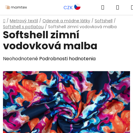
Prejsť
Hľadať
NÁK
CZK
na
obsah
KOŠÍ
Domov
/
Metrový textil
/
Odevné a módne látky
/
Softshell
/
Softshell s potlačou
/
Softshell zimní vodovková malba
Softshell zimní
vodovková malba
Priemerné
Neohodnotené
Podrobnosti hodnotenia
hodnotenie
produktu
je
0,0
z
5
hviezdičiek.