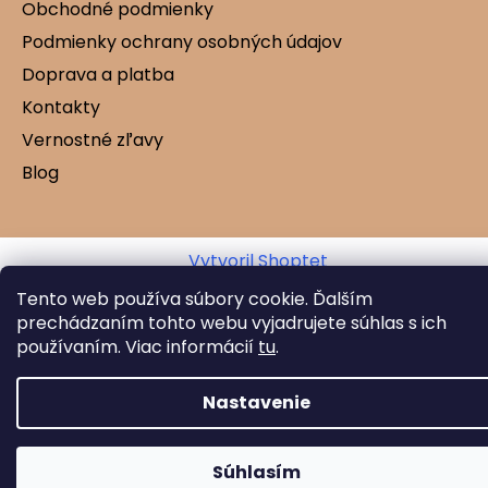
Obchodné podmienky
Podmienky ochrany osobných údajov
Doprava a platba
Kontakty
Vernostné zľavy
Blog
Vytvoril Shoptet
Copyright 2026
Mamtex.sk
. Všetky práva
Tento web používa súbory cookie. Ďalším
vyhradené.
prechádzaním tohto webu vyjadrujete súhlas s ich
používaním. Viac informácií
tu
.
Nastavenie
Súhlasím