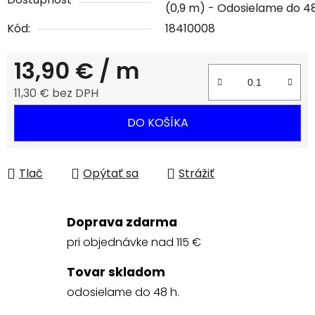
(0,9 m)
Kód:
18410008
13,90 €
/ m
11,30 € bez DPH
Jednotková cena:
DO KOŠÍKA
Tlač
Opýtať sa
Strážiť
Doprava zdarma
pri objednávke nad 115 €
Tovar skladom
odosielame do 48 h.