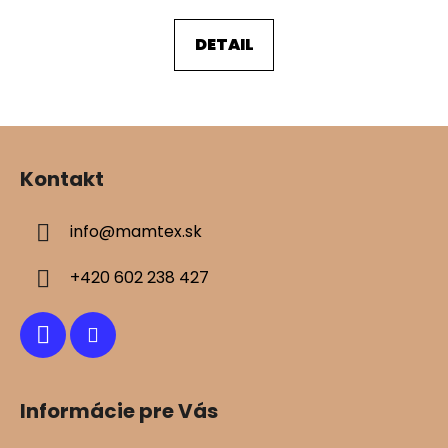
DETAIL
Z
á
Kontakt
p
ä
info
@
mamtex.sk
t
i
+420 602 238 427
e
Informácie pre Vás