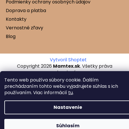
Podmienky ochrany osobných údajov
Doprava a platba
Kontakty
Vernostné zľavy
Blog
Vytvoril Shoptet
Copyright 2026
Mamtex.sk
. Všetky práva
vyhradené.
Tento web používa súbory cookie. Ďalším
prechádzaním tohto webu vyjadrujete súhlas s ich
používaním. Viac informácií
tu
.
Nastavenie
Súhlasím