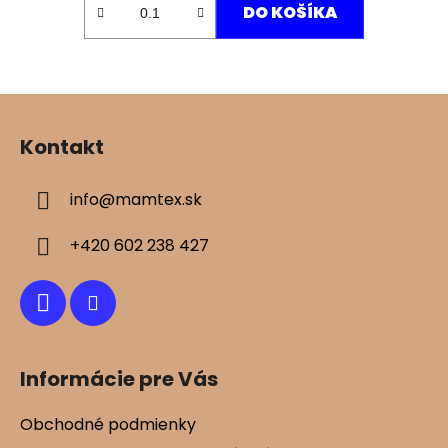
DO KOŠÍKA
Z
á
Kontakt
p
ä
info
@
mamtex.sk
t
i
+420 602 238 427
e
Informácie pre Vás
Obchodné podmienky