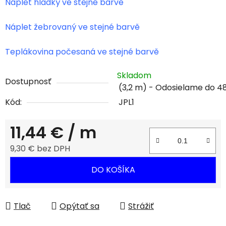
Náplet hladký ve stejné barvě
Náplet žebrovaný ve stejné barvě
Teplákovina počesaná ve stejné barvě
Skladom
Dostupnosť
(3,2 m)
Kód:
JPL1
11,44 €
/ m
9,30 € bez DPH
Jednotková cena:
DO KOŠÍKA
Tlač
Opýtať sa
Strážiť