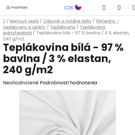
Prejsť
Hľadať
NÁK
CZK
na
obsah
KOŠÍ
Domov
/
Metrový textil
/
Odevné a módne látky
/
Pleteniny -
teplákoviny a úplety
/
Teplákovina
/
Teplákovina
jednofarebná
/
Teplákovina bílá - 97 % bavlna / 3 % elastan,
240 g/m2
Teplákovina bílá - 97 %
bavlna / 3 % elastan,
240 g/m2
Priemerné
Neohodnotené
Podrobnosti hodnotenia
hodnotenie
produktu
je
0,0
z
5