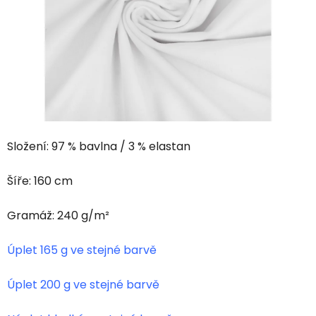
hviezdičiek.
Složení: 97 % bavlna / 3 % elastan
Šíře: 160 cm
Gramáž: 240 g/m²
Úplet 165 g ve stejné barvě
Úplet 200 g ve stejné barvě