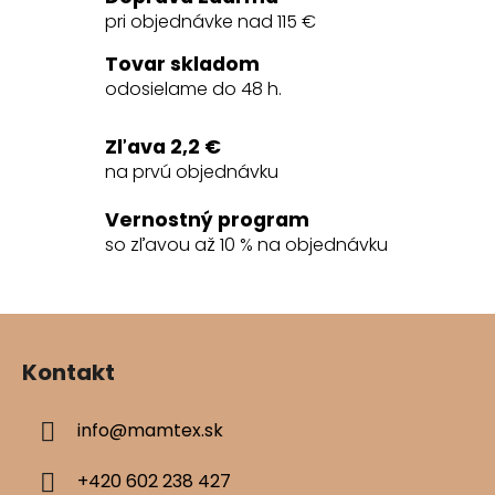
pri objednávke nad 115 €
Tovar skladom
odosielame do 48 h.
Zľava 2,2 €
na prvú objednávku
Vernostný program
so zľavou až 10 % na objednávku
Z
á
Kontakt
p
ä
info
@
mamtex.sk
t
i
+420 602 238 427