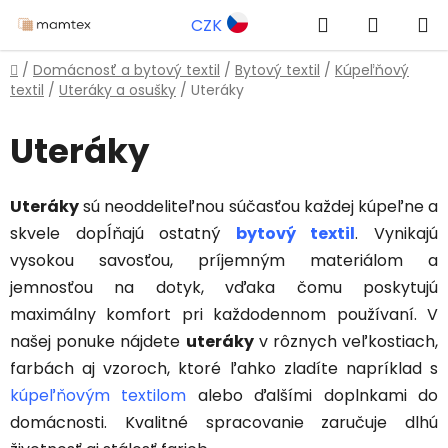
Prejsť
Hľadať
NÁKUP
CZK
na
obsah
KOŠÍK
Domov
/
Domácnosť a bytový textil
/
Bytový textil
/
Kúpeľňový
textil
/
Uteráky a osušky
/
Uteráky
Uteráky
Uteráky
sú neoddeliteľnou súčasťou každej kúpeľne a
skvele dopĺňajú ostatný
bytový textil
. Vynikajú
vysokou savosťou, príjemným materiálom a
jemnosťou na dotyk, vďaka čomu poskytujú
maximálny komfort pri každodennom používaní. V
našej ponuke nájdete
uteráky
v rôznych veľkostiach,
farbách aj vzoroch, ktoré ľahko zladíte napríklad s
kúpeľňovým textilom
alebo ďalšími doplnkami do
domácnosti. Kvalitné spracovanie zaručuje dlhú