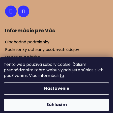
e
Informácie pre Vás
Obchodné podmienky
Podmienky ochrany osobných údajov
Doprava a platba
Tento web používa súbory cookie. Ďalším
Kontakty
prechádzaním tohto webu vyjadrujete súhlas s ich
Vernostné zľavy
používaním. Viac informácií
tu
.
Blog
Nastavenie
Vytvoril Shoptet
Súhlasím
Copyright 2026
Mamtex.sk
. Všetky práva
vyhradené.