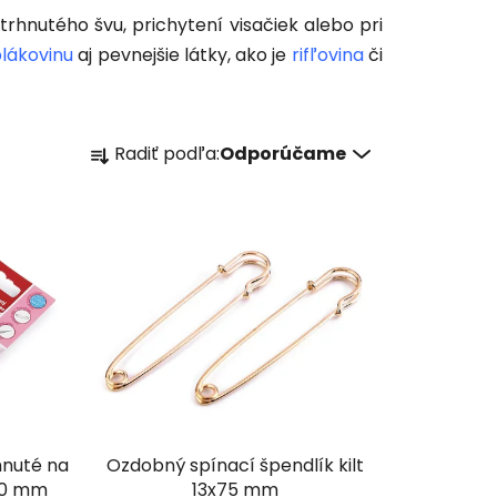
ztrhnutého švu, prichytení visačiek alebo pri
plákovinu
aj pevnejšie látky, ako je
rifľovina
či
R
Radiť podľa:
Odporúčame
a
d
e
n
i
e
p
r
o
d
u
hnuté na
Ozdobný spínací špendlík kilt
k
40 mm
13x75 mm