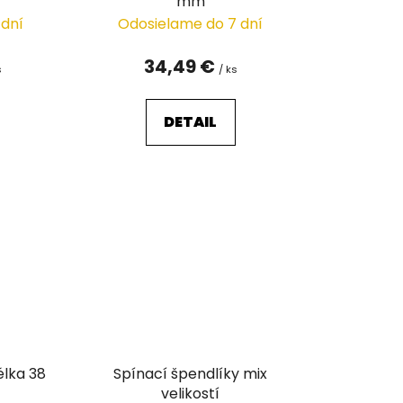
mm
 dní
Odosielame do 7 dní
34,49 €
s
/ ks
DETAIL
élka 38
Spínací špendlíky mix
velikostí