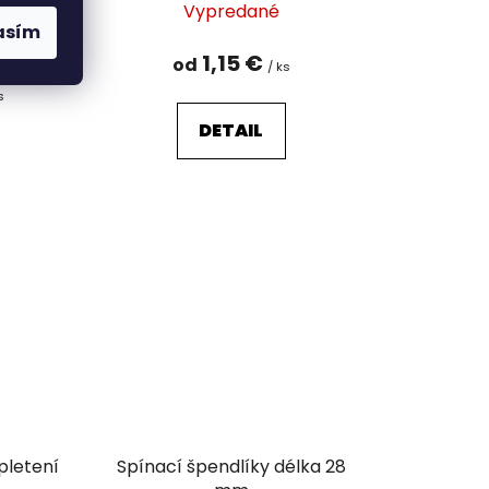
Vypredané
asím
1,15 €
od
/ ks
s
DETAIL
pletení
Spínací špendlíky délka 28