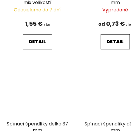
mix velikostí
mm
Odosielame do 7 dní
Vypredané
1,55 €
0,73 €
od
/ ks
/ k
DETAIL
DETAIL
Spínací špendlíky délka 37
Spínací špendlíky d
mm
mm