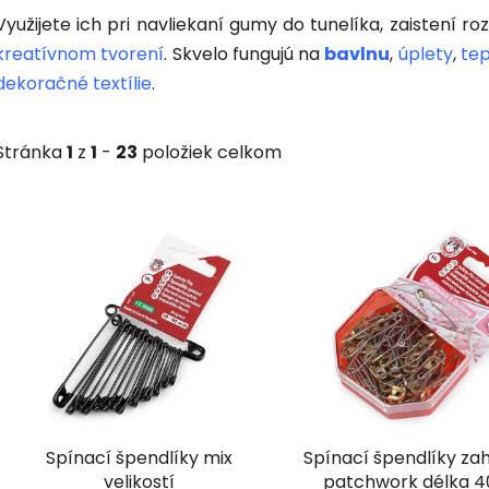
Využijete ich pri navliekaní gumy do tunelíka, zaistení ro
kreatívnom tvorení
. Skvelo fungujú na
bavlnu
,
úplety
,
te
dekoračné textílie
.
Stránka
1
z
1
-
23
položiek celkom
V
ý
p
i
s
p
r
o
d
Spínací špendlíky mix
Spínací špendlíky za
u
velikostí
patchwork délka 