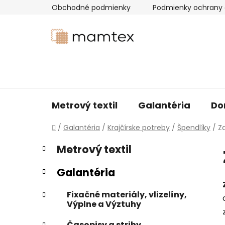
Prejsť
Obchodné podmienky
Podmienky ochrany 
na
obsah
Metrový textil
Galantéria
Do
Domov
/
Galantéria
/
Krajčírske potreby
/
Špendlíky
/
Z
B
K
Preskočiť
Metrový textil
a
kategórie
o
t
č
Galantéria
e
n
g
ý
Fixačné materiály, vlizelíny,
ó
Výplne a Výztuhy
p
r
i
a
Časopisy a strihy