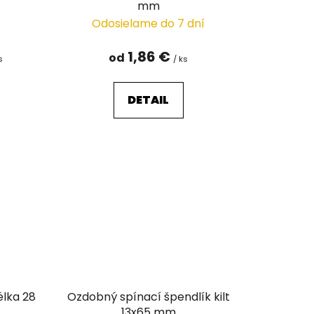
mm
Odosielame do 7 dní
1,86 €
od
s
/ ks
DETAIL
élka 28
Ozdobný spínací špendlík kilt
13x65 mm