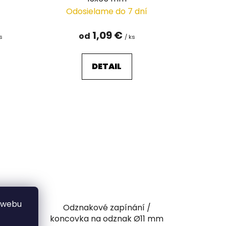
Odosielame do 7 dní
1,09 €
od
ks
/ ks
DETAIL
 webu
krabičce
Odznakové zapínání /
koncovka na odznak Ø11 mm