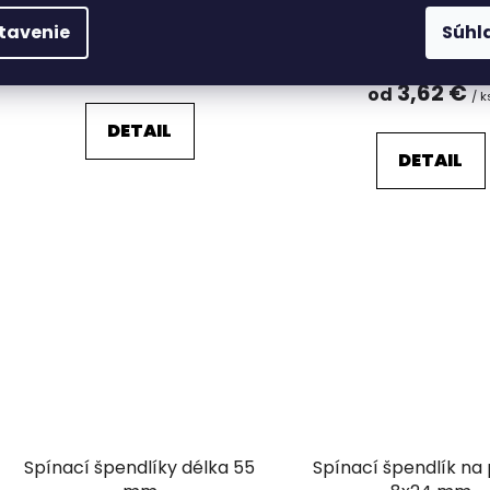
Odosielame do 7 dní
Skladom
tavenie
Súhl
(2 ks)
1,66 €
od
/ ks
3,62 €
od
/ k
DETAIL
DETAIL
Spínací špendlíky délka 55
Spínací špendlík na 