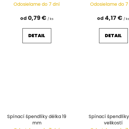
Odosielame do 7 dní
Odosielame do 7
0,79 €
4,17 €
od
od
/ ks
/ k
DETAIL
DETAIL
Spínací špendlíky délka 19
Spínací špendlíky
mm
velikostí