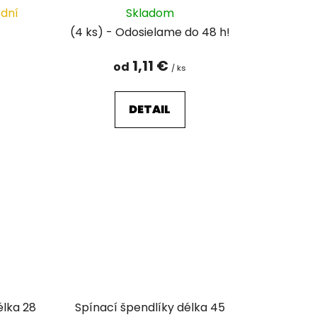
t
 dní
Skladom
o
(4 ks)
v
1,11 €
od
/ ks
DETAIL
élka 28
Spínací špendlíky délka 45