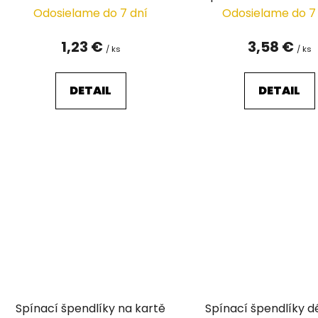
k
Odosielame do 7 dní
Odosielame do 7
t
o
1,23 €
3,58 €
/ ks
/ ks
v
DETAIL
DETAIL
Spínací špendlíky na kartě
Spínací špendlíky d