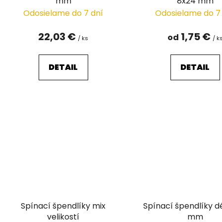
mm
8x24 mm
Odosielame do 7 dní
Odosielame do 7
22,03 €
1,75 €
od
/ ks
/ k
DETAIL
DETAIL
Spínací špendlíky mix
Spínací špendlíky d
velikostí
mm