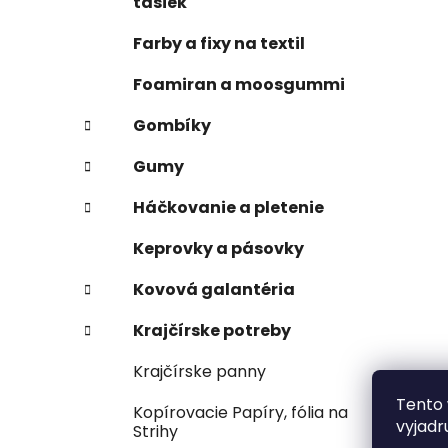
tašiek
Farby a fixy na textil
Foamiran a moosgummi
Gombíky
Gumy
Háčkovanie a pletenie
Keprovky a pásovky
Kovová galantéria
Krajčírske potreby
Krajčírske panny
Tento 
Kopírovacie Papíry, fólia na
vyjadr
Strihy