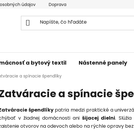
osobných údajov
Doprava a platba
Kontakty
V
mácnosť a bytový textil
Nástenné panely
atváracie a spínacie špendlíky
Zatváracie a spínacie špe
Zatváracie špendlíky
patria medzi praktické a univerz
chýbať v žiadnej domácnosti ani
šijacej dielni
. Slúži
zaistenie otvorov na odevoch alebo na rýchle opravy bez n