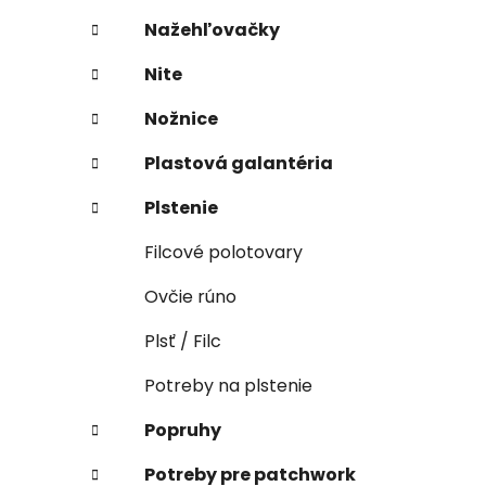
Nažehľovačky
Nite
Nožnice
Plastová galantéria
Plstenie
Filcové polotovary
Ovčie rúno
Plsť / Filc
Potreby na plstenie
Popruhy
Potreby pre patchwork