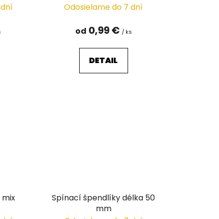
 dní
Odosielame do 7 dní
0,99 €
od
s
/ ks
DETAIL
 mix
Spínací špendlíky délka 50
mm