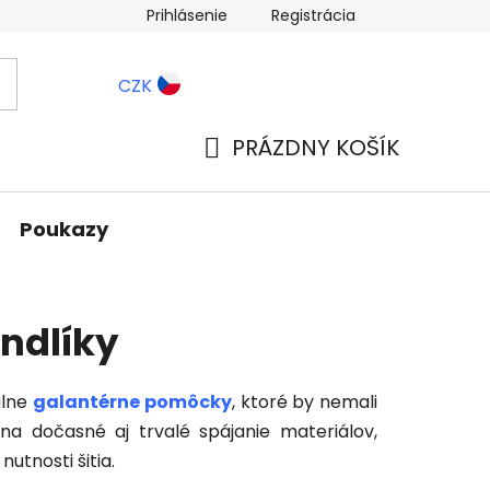
Prihlásenie
Registrácia
ernostné zľavy
Blog
CZK
PRÁZDNY KOŠÍK
NÁKUPNÝ
KOŠÍK
Poukazy
ndlíky
álne
galantérne pomôcky
, ktoré by nemali
a na dočasné aj trvalé spájanie materiálov,
utnosti šitia.