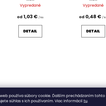
Vypredané
Vypredané
1,03 €
0,48 €
od
od
/ ks
/ 
DETAIL
DETAIL
web používa súbory cookie. Ďalším prechádzaním tohto
Spínací špendlíky délka 20
Spínací špendlíky v 
ujete súhlas s ich používaním. Viac informácií
tu
.
mm sypané
délka 22 mm