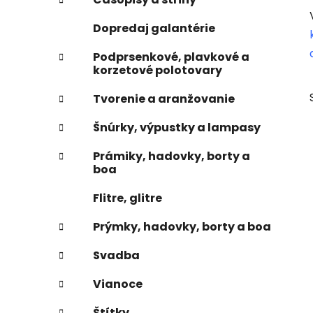
e
n
Dopredaj galantérie
e
l
Podprsenkové, plavkové a
korzetové polotovary
Tvorenie a aranžovanie
Šnúrky, výpustky a lampasy
Prámiky, hadovky, borty a
boa
Flitre, glitre
Prýmky, hadovky, borty a boa
Svadba
Vianoce
Štítky