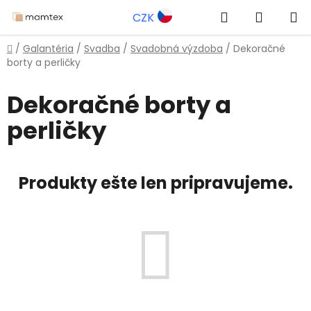
Prejsť
Hľadať
NÁKUP
CZK
na
obsah
KOŠÍK
Domov
/
Galantéria
/
Svadba
/
Svadobná výzdoba
/
Dekoračné
borty a perličky
Dekoračné borty a
perličky
Produkty ešte len pripravujeme.