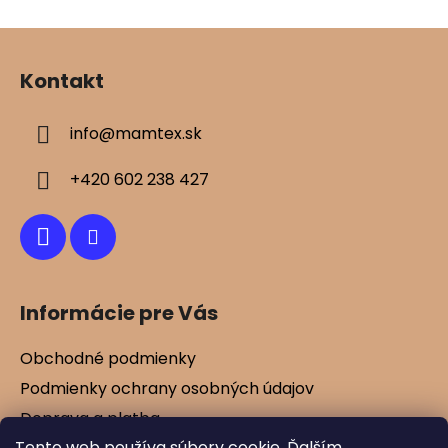
Z
á
Kontakt
p
ä
info
@
mamtex.sk
t
i
+420 602 238 427
e
Informácie pre Vás
Obchodné podmienky
Podmienky ochrany osobných údajov
Doprava a platba
Tento web používa súbory cookie. Ďalším