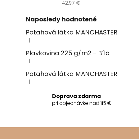
42,97 €
Naposledy hodnotené
Potahová látka MANCHASTER
|
Hodnotenie produktu je 2 z 5 hviezdičiek.
Plavkovina 225 g/m2 - Bílá
|
Hodnotenie produktu je 4 z 5 hviezdičiek.
Potahová látka MANCHASTER
|
Hodnotenie produktu je 5 z 5 hviezdičiek.
Doprava zdarma
pri objednávke nad 115 €
Z