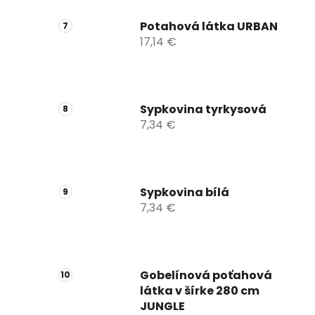
Potahová látka URBAN
17,14 €
Sypkovina tyrkysová
7,34 €
Sypkovina bílá
7,34 €
Gobelínová poťahová
látka v šírke 280 cm
JUNGLE