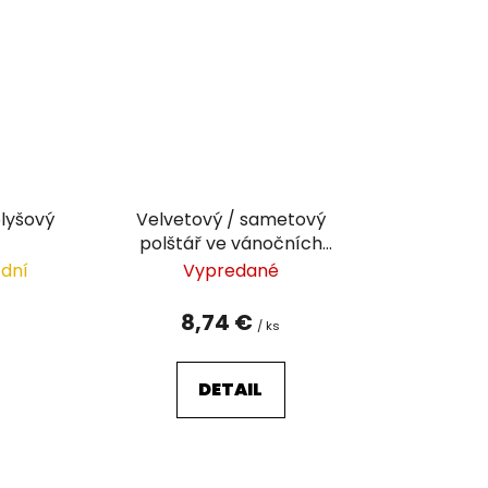
plyšový
Velvetový / sametový
polštář ve vánočních
barvách 40x40 cm
 dní
Vypredané
8,74 €
/ ks
DETAIL