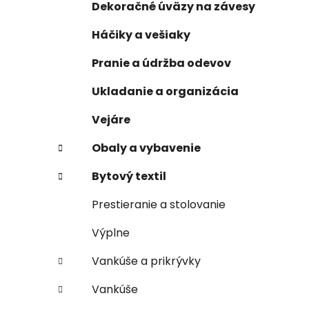
Dekoračné úväzy na závesy
e
n
e
Háčiky a vešiaky
l
Pranie a údržba odevov
Ukladanie a organizácia
Vejáre
Obaly a vybavenie
Bytový textil
Prestieranie a stolovanie
Výplne
Vankúše a prikrývky
Vankúše