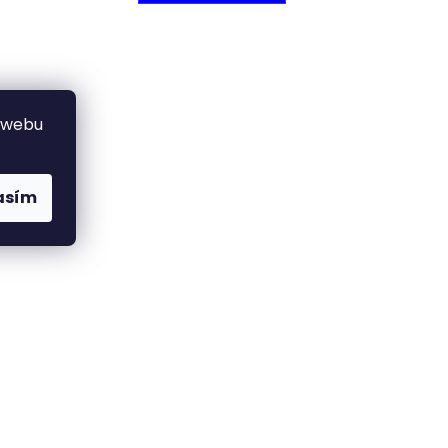
 webu
asím