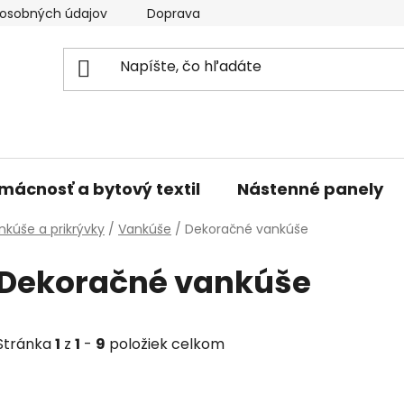
osobných údajov
Doprava a platba
Kontakty
V
mácnosť a bytový textil
Nástenné panely
nkúše a prikrývky
/
Vankúše
/
Dekoračné vankúše
Dekoračné vankúše
Stránka
1
z
1
-
9
položiek celkom
V