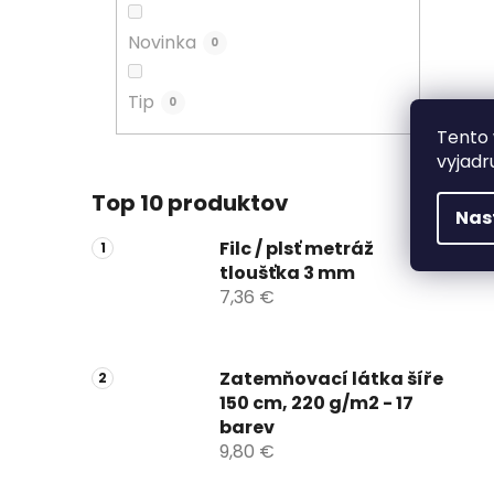
Novinka
0
Tip
0
Tento 
vyjadr
Top 10 produktov
Nas
Filc / plsť metráž
tloušťka 3 mm
7,36 €
Zatemňovací látka šíře
150 cm, 220 g/m2 - 17
barev
9,80 €