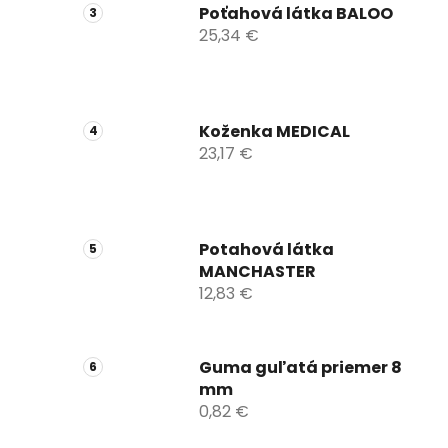
Poťahová látka BALOO
25,34 €
Koženka MEDICAL
23,17 €
Potahová látka
MANCHASTER
12,83 €
Guma guľatá priemer 8
mm
0,82 €