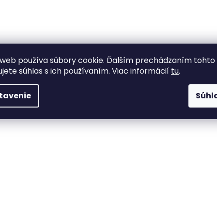
O
v
l
á
web používa súbory cookie. Ďalším prechádzaním tohto
d
ujete súhlas s ich používaním. Viac informácií
tu
.
a
c
tavenie
Súhl
i
e
p
r
v
k
y
v
ý
p
i