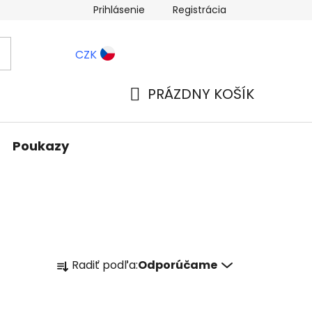
Prihlásenie
Registrácia
ernostné zľavy
Blog
CZK
PRÁZDNY KOŠÍK
NÁKUPNÝ
KOŠÍK
Poukazy
R
Radiť podľa:
Odporúčame
a
d
e