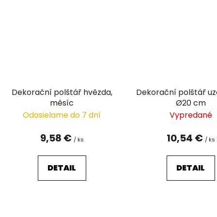
Dekorační polštář hvězda,
Dekorační polštář uz
měsíc
Ø20 cm
Odosielame do 7 dní
Vypredané
9,58 €
10,54 €
/ ks
/ ks
DETAIL
DETAIL