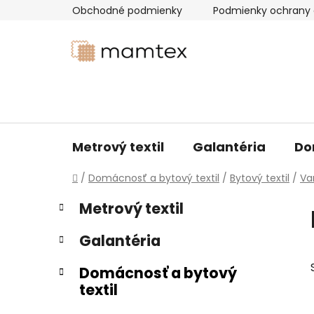
Prejsť
Obchodné podmienky
Podmienky ochrany 
na
obsah
Metrový textil
Galantéria
Do
Domov
/
Domácnosť a bytový textil
/
Bytový textil
/
Va
B
K
Preskočiť
Metrový textil
a
kategórie
o
t
č
Galantéria
e
n
g
ý
Domácnosť a bytový
ó
textil
p
r
i
a