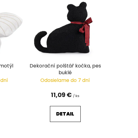
n
i
e
p
r
o
d
u
 motýl
Dekorační polštář kočka, pes
k
buklé
t
 dní
Odosielame do 7 dní
o
v
11,09 €
/ ks
DETAIL