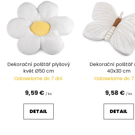
ý
p
i
s
p
r
o
d
Dekorační polštář plyšový
Dekorační polštář
u
květ Ø50 cm
40x30 cm
k
Odosielame do 7 dní
Odosielame do 7
t
o
9,59 €
9,58 €
/ ks
/ ks
v
DETAIL
DETAIL