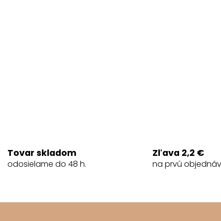
Tovar skladom
Zľava 2,2 €
odosielame do 48 h.
na prvú objedná