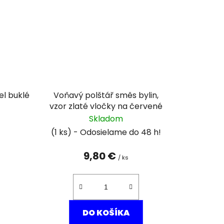
el buklé
Voňavý polštář směs bylin,
vzor zlaté vločky na červené
Skladom
(1 ks)
9,80 €
/ ks
DO KOŠÍKA