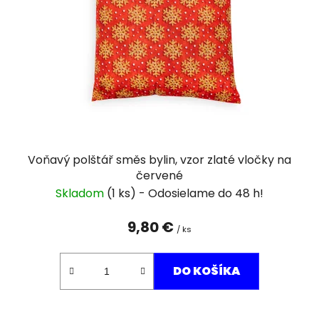
p
r
o
d
u
k
t
o
v
Voňavý polštář směs bylin, vzor zlaté vločky na
červené
Skladom
(1 ks)
9,80 €
/ ks
DO KOŠÍKA