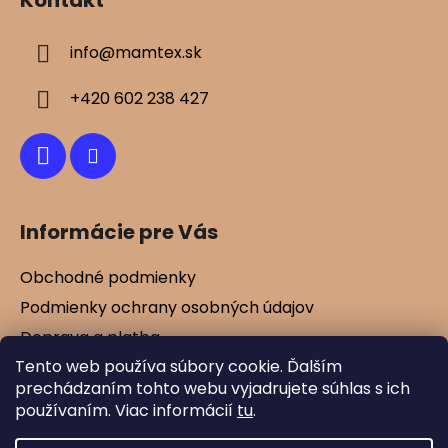
Kontakt
s
p
u
ä
info
@
mamtex.sk
t
i
+420 602 238 427
e
Informácie pre Vás
Obchodné podmienky
Podmienky ochrany osobných údajov
Doprava a platba
Tento web používa súbory cookie. Ďalším
Kontakty
prechádzaním tohto webu vyjadrujete súhlas s ich
Vernostné zľavy
používaním. Viac informácií
tu
.
Blog