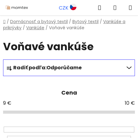
Prejsť
Hľadať
NÁKUP
CZK
na
obsah
KOŠÍK
Domov
/
Domácnosť a bytový textil
/
Bytový textil
/
Vankúše a
prikrývky
/
Vankúše
/
Voňavé vankúše
Voňavé vankúše
R
Radiť podľa:
Odporúčame
a
d
e
Cena
n
i
9
€
10
€
e
p
r
o