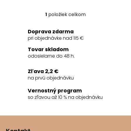
1
položiek celkom
O
v
l
Doprava zdarma
á
pri objednávke nad 115 €
d
a
Tovar skladom
c
odosielame do 48 h.
i
e
Zľava 2,2 €
p
na prvú objednávku
r
v
Vernostný program
k
so zľavou až 10 % na objednávku
y
v
ý
Z
p
á
i