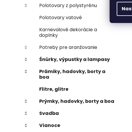
Polotovary z polystyrénu
Nas
Polotovary vatové
Karnevalové dekorácie a
doplnky
Potreby pre aranžovanie
Šnúrky, výpustky a lampasy
Prámiky, hadovky, borty a
boa
Flitre, glitre
Prýmky, hadovky, borty a boa
Svadba
Vianoce