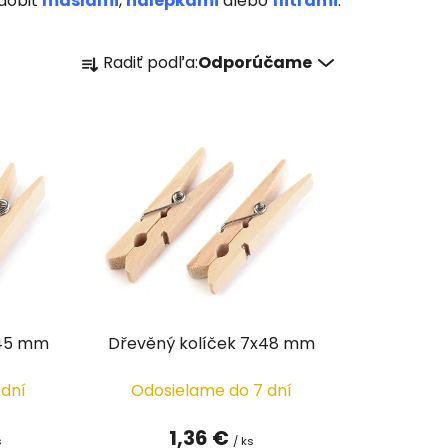
zdobiť
mašlami
,
nálepkami
alebo
flitrami
.
R
Radiť podľa:
Odporúčame
a
d
e
n
i
e
p
r
o
d
u
x45 mm
Dřevěný kolíček 7x48 mm
k
t
 dní
Odosielame do 7 dní
o
v
1,36 €
s
/ ks