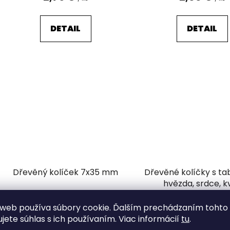
DETAIL
DETAIL
Dřevěný kolíček 7x35 mm
Dřevěné kolíčky s ta
hvězda, srdce, k
Odosielame do 7 dní
Vypredané
web používa súbory cookie. Ďalším prechádzaním tohto
ujete súhlas s ich používaním. Viac informácií
tu
.
8,36 €
0,99 €
od
/ ks
/ m