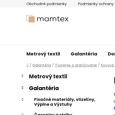
Prejsť
Obchodné podmienky
Podmienky ochrany 
na
obsah
Metrový textil
Galantéria
Do
Domov
/
Galantéria
/
Tvorenie a aranžovanie
/
Kovové,
B
K
Preskočiť
Metrový textil
a
kategórie
o
t
č
Galantéria
e
n
g
ý
Fixačné materiály, vlizelíny,
ó
Výplne a Výztuhy
p
r
i
a
Časopisy a strihy