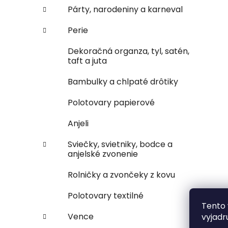
Párty, narodeniny a karneval
Perie
Dekoračná organza, tyl, satén,
taft a juta
Bambulky a chlpaté drôtiky
Polotovary papierové
Anjeli
Sviečky, svietniky, bodce a
anjelské zvonenie
Rolničky a zvončeky z kovu
Polotovary textilné
Tento 
Vence
vyjadr