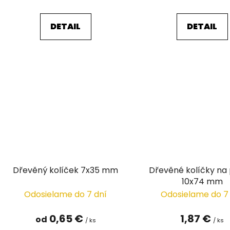
v
DETAIL
DETAIL
Dřevěný kolíček 7x35 mm
Dřevěné kolíčky na
10x74 mm
Odosielame do 7 dní
Odosielame do 7
0,65 €
1,87 €
od
/ ks
/ ks