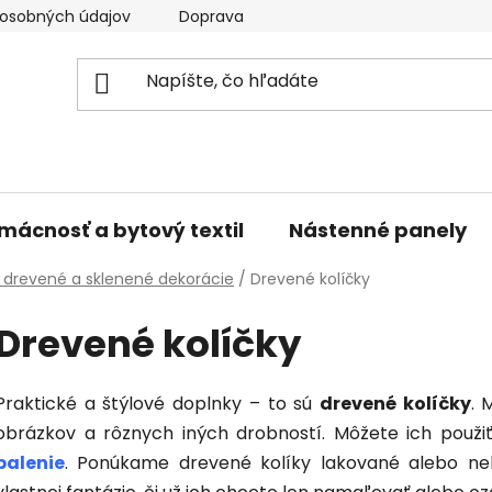
osobných údajov
Doprava a platba
Kontakty
V
mácnosť a bytový textil
Nástenné panely
 drevené a sklenené dekorácie
/
Drevené kolíčky
Drevené kolíčky
Praktické a štýlové doplnky – to sú
drevené kolíčky
. 
obrázkov a rôznych iných drobností. Môžete ich použiť 
balenie
. Ponúkame drevené kolíky lakované alebo ne