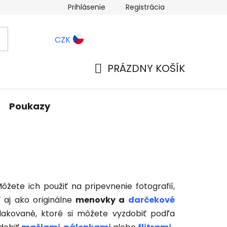
Prihlásenie
Registrácia
ernostné zľavy
Blog
CZK
PRÁZDNY KOŠÍK
NÁKUPNÝ
KOŠÍK
Poukazy
Môžete ich použiť na pripevnenie fotografií,
aj ako originálne
menovky a
darčekové
lakované, ktoré si môžete vyzdobiť podľa