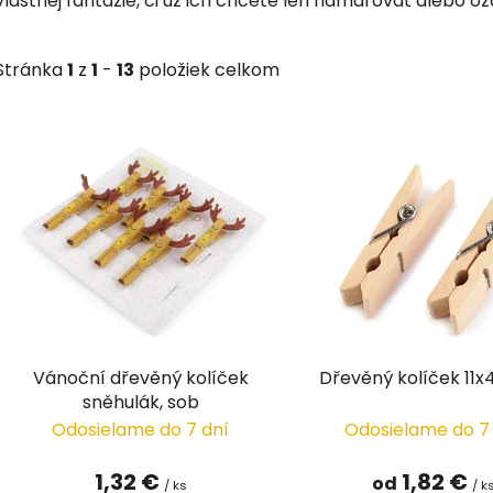
vlastnej fantázie, či už ich chcete len namaľovať alebo o
Stránka
1
z
1
-
13
položiek celkom
V
ý
p
i
s
p
r
o
d
Vánoční dřevěný kolíček
Dřevěný kolíček 11
u
sněhulák, sob
k
Odosielame do 7 dní
Odosielame do 7
t
o
1,32 €
1,82 €
od
/ ks
/ k