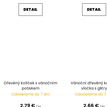
DETAIL
DETAIL
Dřevěný kolíček s vánočním
Vánoční dřevěný k
potiskem
vločka s glitry
Odosielame do 7 dní
Odosielame do 7
2,79 €
2,66 €
/ ks
/ ks