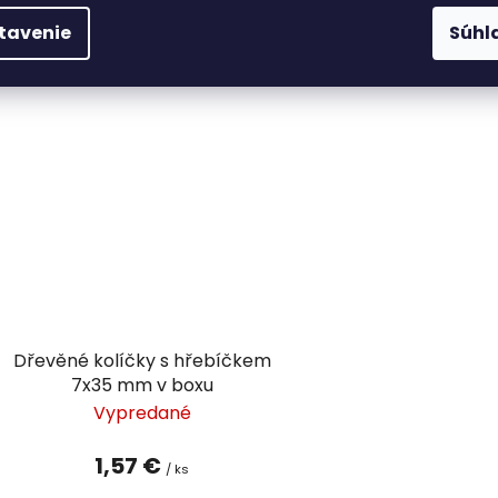
tavenie
Súhl
DETAIL
DETAIL
Dřevěné kolíčky s hřebíčkem
7x35 mm v boxu
Vypredané
1,57 €
/ ks