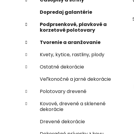
e
n
Dopredaj galantérie
e
l
Podprsenkové, plavkové a
korzetové polotovary
Tvorenie a aranžovanie
Kvety, kytice, rastliny, plody
Ostatné dekorácie
Veľkonočné a jarné dekorácie
Polotovary drevené
Kovové, drevené a sklenené
dekorácie
Drevené dekorácie
Dekoračné prívesky z kovu