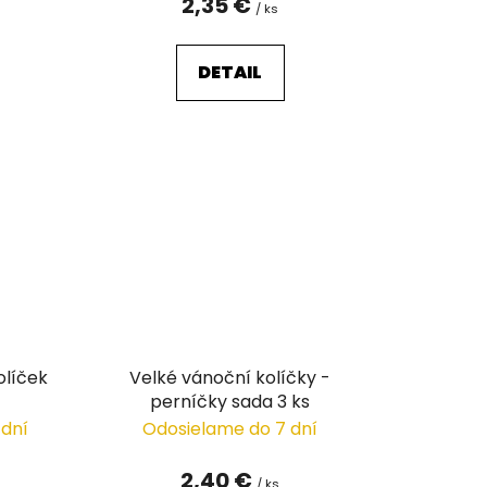
2,35 €
/ ks
DETAIL
olíček
Velké vánoční kolíčky -
perníčky sada 3 ks
 dní
Odosielame do 7 dní
2,40 €
/ ks