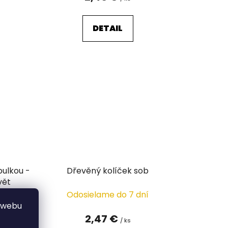
DETAIL
bulkou -
Dřevěný kolíček sob
vět
Odosielame do 7 dní
 webu
2,47 €
/ ks