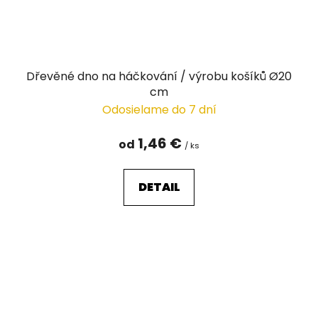
Dřevěné dno na háčkování / výrobu košíků Ø20
cm
Odosielame do 7 dní
1,46 €
od
/ ks
DETAIL