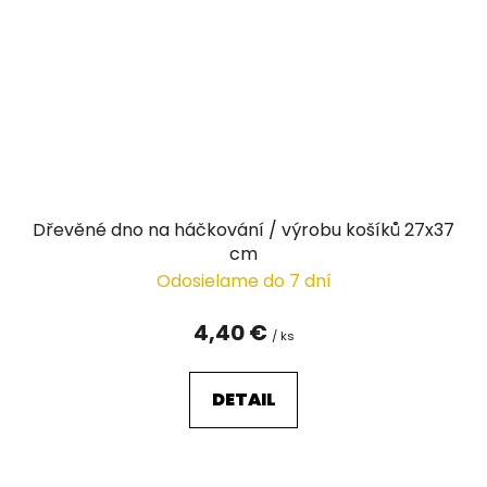
Dřevěné dno na háčkování / výrobu košíků 27x37
cm
Odosielame do 7 dní
4,40 €
/ ks
DETAIL