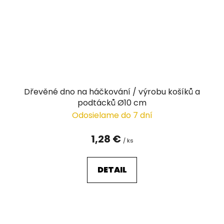
Dřevěné dno na háčkování / výrobu košíků a
podtácků Ø10 cm
Odosielame do 7 dní
1,28 €
/ ks
DETAIL