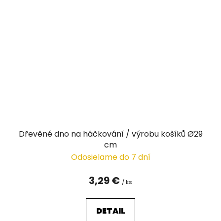
Dřevěné dno na háčkování / výrobu košíků Ø29
cm
Odosielame do 7 dní
3,29 €
/ ks
DETAIL