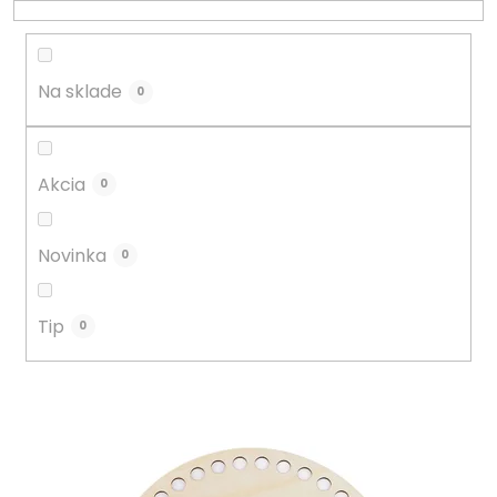
r
o
d
u
Na sklade
0
k
t
o
Akcia
0
v
Novinka
0
Tip
0
V
ý
p