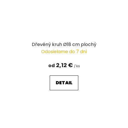
Dřevěný kruh Ø18 cm plochý
Odosielame do 7 dní
2,12 €
od
/ ks
DETAIL