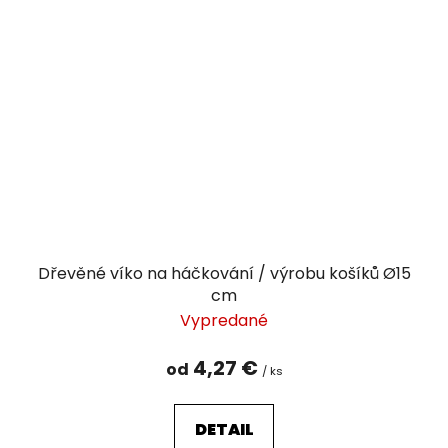
Dřevěné víko na háčkování / výrobu košíků Ø15
cm
Vypredané
4,27 €
od
/ ks
DETAIL