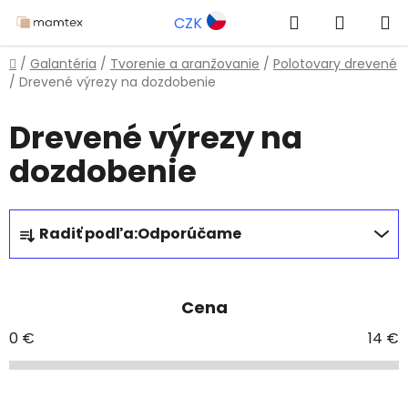
Prejsť
Hľadať
NÁKUP
CZK
na
obsah
KOŠÍK
Domov
/
Galantéria
/
Tvorenie a aranžovanie
/
Polotovary drevené
/
Drevené výrezy na dozdobenie
Drevené výrezy na
dozdobenie
R
Radiť podľa:
Odporúčame
a
d
e
Cena
n
i
0
€
14
€
e
p