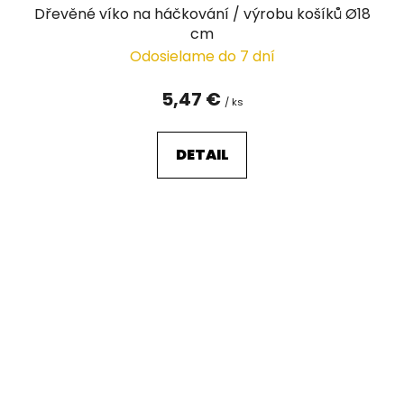
Dřevěné víko na háčkování / výrobu košíků Ø18
cm
Odosielame do 7 dní
5,47 €
/ ks
DETAIL