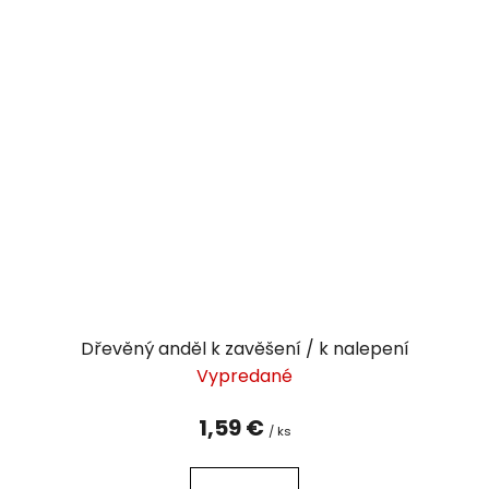
Dřevěný anděl k zavěšení / k nalepení
Vypredané
1,59 €
/ ks