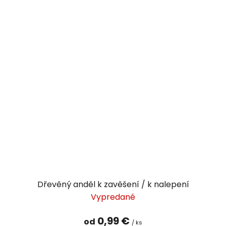
Dřevěný anděl k zavěšení / k nalepení
Vypredané
0,99 €
od
/ ks