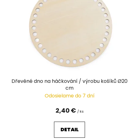
i
s
p
r
o
d
u
k
t
o
v
Dřevěné dno na háčkování / výrobu košíků Ø20
cm
Odosielame do 7 dní
2,40 €
/ ks
DETAIL