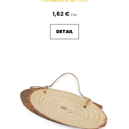
Odosielame do 7 dní
1,62 €
/ ks
DETAIL