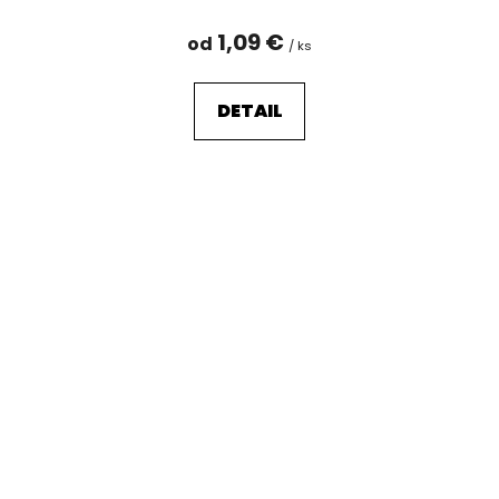
1,09 €
od
/ ks
DETAIL