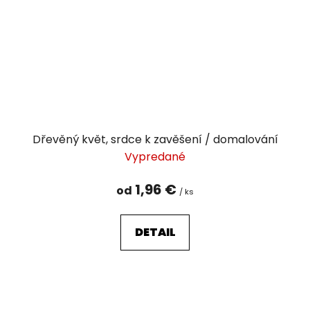
Dřevěný květ, srdce k zavěšení / domalování
Vypredané
1,96 €
od
/ ks
DETAIL