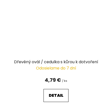
Dřevěný ovál / cedulka s kůrou k dotvoření
Odosielame do 7 dní
4,79 €
/ ks
DETAIL