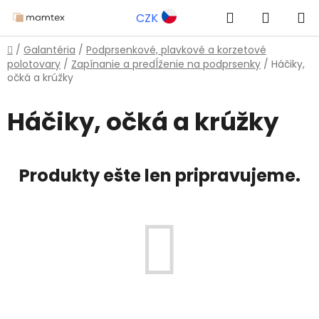
Prejsť
Hľadať
NÁKUP
CZK
na
obsah
KOŠÍK
Domov
/
Galantéria
/
Podprsenkové, plavkové a korzetové
polotovary
/
Zapínanie a predĺženie na podprsenky
/
Háčiky,
očká a krúžky
Háčiky, očká a krúžky
Produkty ešte len pripravujeme.