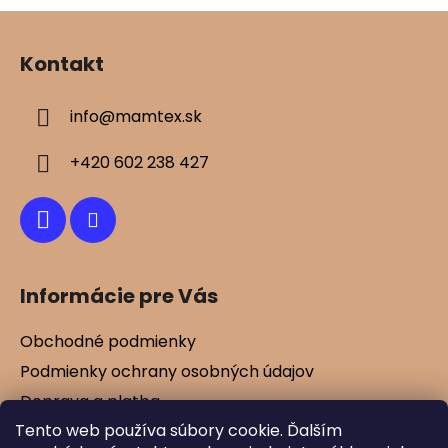
Z
á
Kontakt
p
ä
info
@
mamtex.sk
t
i
+420 602 238 427
e
Informácie pre Vás
Obchodné podmienky
Podmienky ochrany osobných údajov
Doprava a platba
Tento web používa súbory cookie. Ďalším
Kontakty