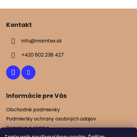
Z
á
Kontakt
p
ä
info
@
mamtex.sk
t
i
+420 602 238 427
e
Informácie pre Vás
Obchodné podmienky
Podmienky ochrany osobných údajov
Doprava a platba
Tento web používa súbory cookie. Ďalším