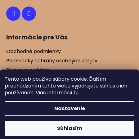
e
Informácie pre Vás
Obchodné podmienky
Podmienky ochrany osobných údajov
Doprava a platba
Tento web používa súbory cookie. Ďalším
Kontakty
prechádzaním tohto webu vyjadrujete súhlas s ich
Vernostné zľavy
používaním. Viac informácií
tu
.
Blog
Nastavenie
Vytvoril Shoptet
Súhlasím
Copyright 2026
Mamtex.sk
. Všetky práva
vyhradené.