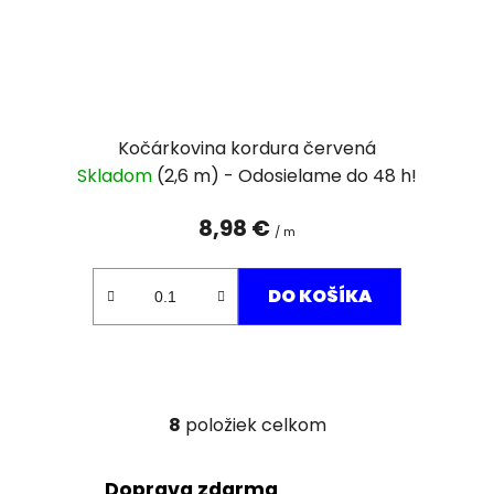
Kočárkovina kordura červená
Skladom
(2,6 m)
8,98 €
/ m
DO KOŠÍKA
8
položiek celkom
O
v
l
Doprava zdarma