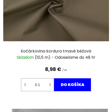
r
o
d
u
k
t
o
v
Kočárkovina kordura tmavě béžová
Skladom
(10,5 m)
8,98 €
/ m
DO KOŠÍKA