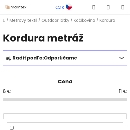
Prejsť
Hľadať
NÁKUP
CZK
na
obsah
KOŠÍK
Domov
/
Metrový textil
/
Outdoor látky
/
Kočíkovina
/
Kordura
Kordura metráž
R
Radiť podľa:
Odporúčame
a
d
e
Cena
n
i
8
€
11
€
e
p
r
o
d