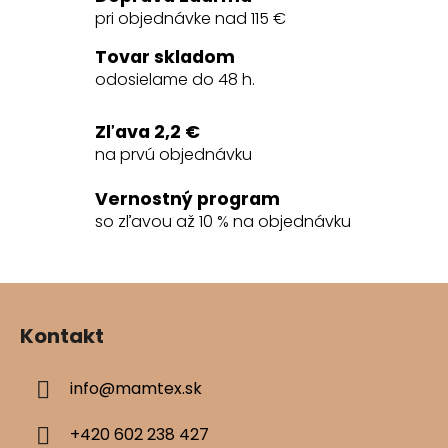
á
pri objednávke nad 115 €
d
a
Tovar skladom
c
odosielame do 48 h.
i
e
Zľava 2,2 €
p
na prvú objednávku
r
v
Vernostný program
k
so zľavou až 10 % na objednávku
y
v
ý
Z
p
á
i
Kontakt
s
p
u
ä
info
@
mamtex.sk
t
i
+420 602 238 427