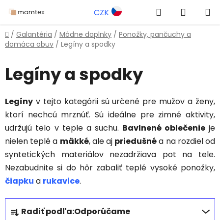
Prejsť
Hľadať
NÁKUP
CZK
na
obsah
KOŠÍK
Domov
/
Galantéria
/
Módne doplnky
/
Ponožky, pančuchy a
domáca obuv
/
Legíny a spodky
Legíny a spodky
Legíny
v tejto kategórii sú určené pre mužov a ženy,
ktorí nechcú mrznúť. Sú ideálne pre zimné aktivity,
udržujú telo v teple a suchu.
Bavlnené oblečenie
je
nielen teplé a
mäkké
, ale aj
priedušné
a na rozdiel od
syntetických materiálov nezadržiava pot na tele.
Nezabudnite si do hôr zabaliť teplé vysoké ponožky,
čiapku
a
rukavice
.
R
Radiť podľa:
Odporúčame
a