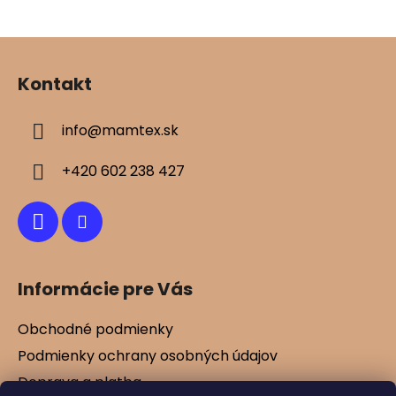
v
ý
Z
p
á
i
Kontakt
s
p
u
ä
info
@
mamtex.sk
t
i
+420 602 238 427
e
Informácie pre Vás
Obchodné podmienky
Podmienky ochrany osobných údajov
Doprava a platba