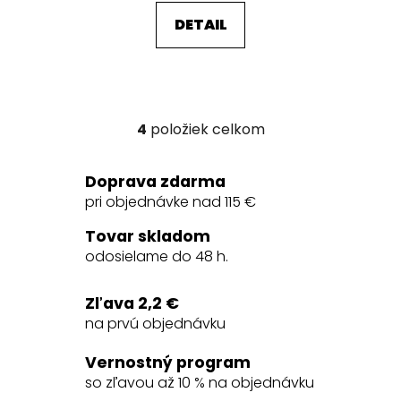
DETAIL
4
položiek celkom
O
v
l
Doprava zdarma
á
pri objednávke nad 115 €
d
a
Tovar skladom
c
odosielame do 48 h.
i
e
Zľava 2,2 €
p
na prvú objednávku
r
v
Vernostný program
k
so zľavou až 10 % na objednávku
y