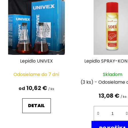
ý
p
i
s
p
r
o
d
Lepidlo UNIVEX
Lepidlo SPRAY-KON
u
k
Odosielame do 7 dní
Skladom
t
(3 ks)
o
10,62 €
od
/ ks
v
13,08 €
/ ks
DETAIL