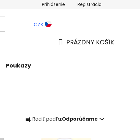
Prihlásenie
Registrácia
ernostné zľavy
Blog
CZK
PRÁZDNY KOŠÍK
NÁKUPNÝ
KOŠÍK
Poukazy
R
Radiť podľa:
Odporúčame
a
d
e