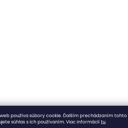
v
ý
p
i
s
u
web používa súbory cookie. Ďalším prechádzaním tohto
ujete súhlas s ich používaním. Viac informácií
tu
.