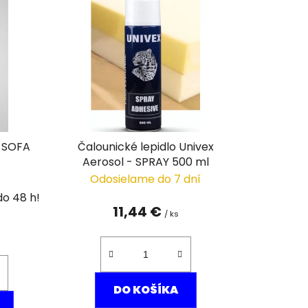
n
i
e
p
r
o
d
u
 SOFA
Čalounické lepidlo Univex
k
Aerosol - SPRAY 500 ml
t
Odosielame do 7 dní
o
v
11,44 €
/ ks
DO KOŠÍKA