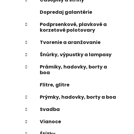
e
n
Dopredaj galantérie
e
l
Podprsenkové, plavkové a
korzetové polotovary
Tvorenie a aranžovanie
Šnúrky, výpustky a lampasy
Prámiky, hadovky, borty a
boa
Flitre, glitre
Prýmky, hadovky, borty a boa
Svadba
Vianoce
Štítky