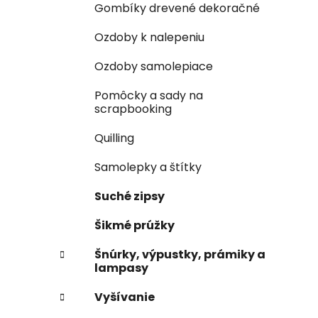
Gombíky drevené dekoračné
Ozdoby k nalepeniu
Ozdoby samolepiace
Pomôcky a sady na
scrapbooking
Quilling
Samolepky a štítky
Suché zipsy
Šikmé prúžky
Šnúrky, výpustky, prámiky a
lampasy
Vyšívanie