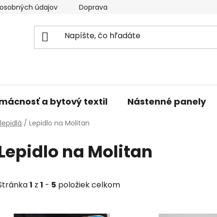
osobných údajov
Doprava a platba
Kontakty
V
mácnosť a bytový textil
Nástenné panely
lepidlá
/
Lepidlo na Molitan
Lepidlo na Molitan
Stránka
1
z
1
-
5
položiek celkom
V