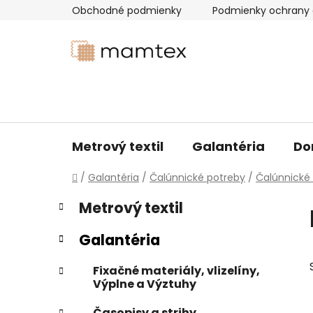
Prejsť
Obchodné podmienky
Podmienky ochrany 
na
obsah
Metrový textil
Galantéria
Do
Domov
/
Galantéria
/
Čalúnnické potreby
/
Čalúnnické 
B
K
Preskočiť
Metrový textil
a
kategórie
o
t
č
Galantéria
e
n
g
ý
Fixačné materiály, vlizelíny,
ó
Výplne a Výztuhy
p
r
i
a
Časopisy a strihy