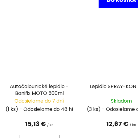
DO KOŠÍKA
Autočalounické lepidlo -
Lepidlo SPRAY-KO
Bonifix MOTO 500ml
Odosielame do 7 dní
Skladom
(1 ks)
(3 ks)
15,13 €
12,67 €
/ ks
/ ks