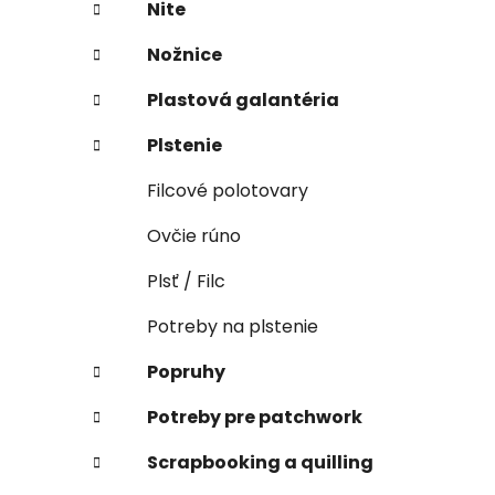
Nite
Nožnice
Plastová galantéria
Plstenie
Filcové polotovary
Ovčie rúno
Plsť / Filc
Potreby na plstenie
Popruhy
Potreby pre patchwork
Scrapbooking a quilling