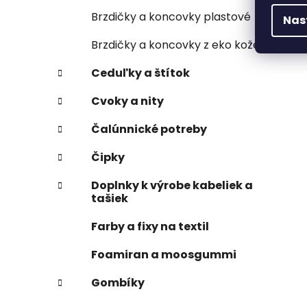
Brzdičky a koncovky plastové
Nas
Brzdičky a koncovky z eko kože
Ceduľky a štítok
Cvoky a nity
Čalúnnické potreby
Čipky
Doplnky k výrobe kabeliek a
tašiek
Farby a fixy na textil
Foamiran a moosgummi
Gombíky