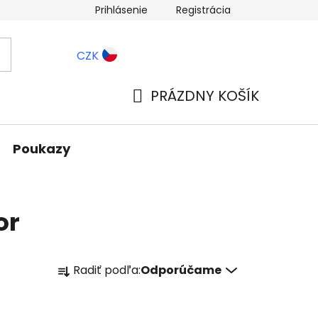
Prihlásenie
Registrácia
ernostné zľavy
Blog
CZK
PRÁZDNY KOŠÍK
NÁKUPNÝ
KOŠÍK
Poukazy
or
R
Radiť podľa:
Odporúčame
a
d
e