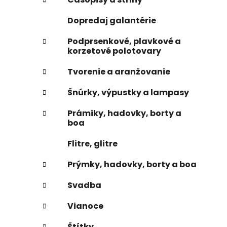
e
n
Dopredaj galantérie
e
l
Podprsenkové, plavkové a
korzetové polotovary
Tvorenie a aranžovanie
Šnúrky, výpustky a lampasy
Prámiky, hadovky, borty a
boa
Flitre, glitre
Prýmky, hadovky, borty a boa
Svadba
Vianoce
Štítky