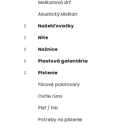
Molitanová drť
Akustický Molitan
Nažehľovačky
Nite
Nožnice
Plastová galantéria
Plstenie
Filcové polotovary
Ovčie rúno
Plsť / Filc
Potreby na plstenie