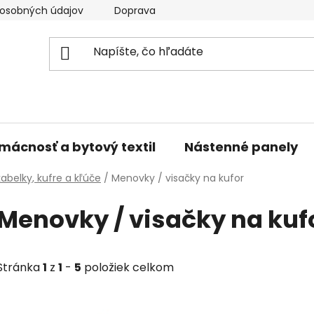
osobných údajov
Doprava a platba
Kontakty
V
mácnosť a bytový textil
Nástenné panely
abelky, kufre a kľúče
/
Menovky / visačky na kufor
Menovky / visačky na kuf
Stránka
1
z
1
-
5
položiek celkom
V