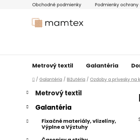
Prejsť
Obchodné podmienky
Podmienky ochrany 
na
obsah
Metrový textil
Galantéria
Do
Domov
/
Galantéria
/
Bižutéria
/
Ozdoby a prívesky na k
B
K
Preskočiť
Metrový textil
a
kategórie
o
t
č
Galantéria
e
n
g
ý
Fixačné materiály, vlizelíny,
ó
Výplne a Výztuhy
p
r
i
a
Časopisy a strihy