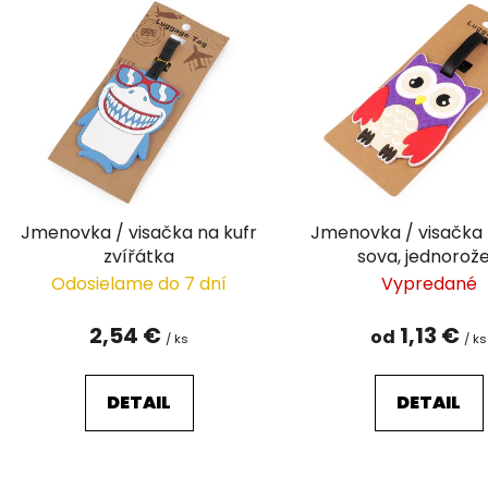
ý
p
i
s
p
r
o
d
Jmenovka / visačka na kufr
Jmenovka / visačka 
u
zvířátka
sova, jednorož
k
Odosielame do 7 dní
Vypredané
t
o
2,54 €
1,13 €
od
/ ks
/ ks
v
DETAIL
DETAIL