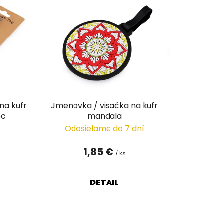
n
i
e
p
r
o
d
u
na kufr
Jmenovka / visačka na kufr
k
ec
mandala
t
Odosielame do 7 dní
o
v
1,85 €
/ ks
DETAIL