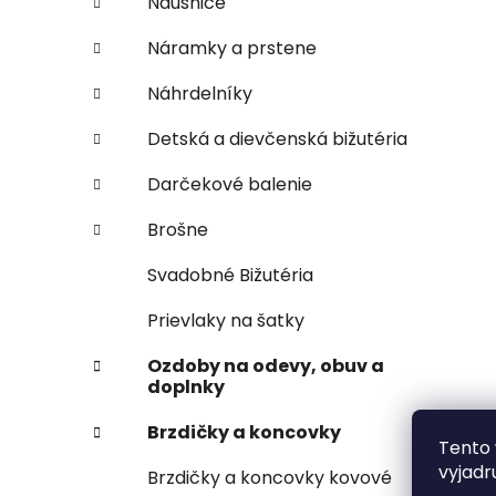
Náušnice
Náramky a prstene
Náhrdelníky
Detská a dievčenská bižutéria
Darčekové balenie
Brošne
Svadobné Bižutéria
Prievlaky na šatky
Ozdoby na odevy, obuv a
doplnky
Brzdičky a koncovky
Tento 
vyjadr
Brzdičky a koncovky kovové