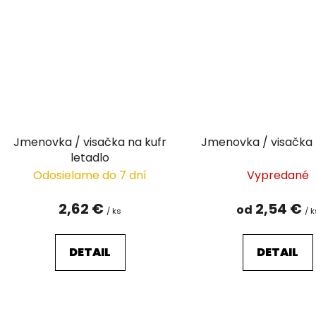
Jmenovka / visačka na kufr
Jmenovka / visačka 
letadlo
Odosielame do 7 dní
Vypredané
2,62 €
2,54 €
od
/ ks
/ k
DETAIL
DETAIL
O