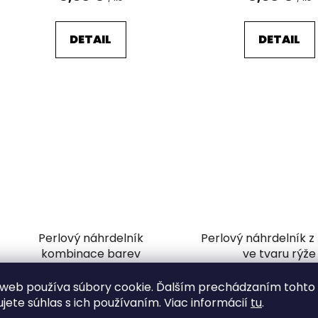
DETAIL
DETAIL
Perlový náhrdelník
Perlový náhrdelník z
kombinace barev
ve tvaru rýže
Odosielame do 7 dní
Odosielame do 7
web používa súbory cookie. Ďalším prechádzaním tohto
ujete súhlas s ich používaním. Viac informácií
tu
.
8,30 €
9,58 €
/ ks
/ ks