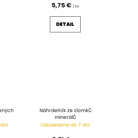
v
5,75 €
/ ks
DETAIL
šených
Náhrdelník ze zlomků
a
minerálů
 dní
Odosielame do 7 dní