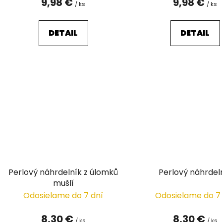
9,98 €
9,98 €
/ ks
/ ks
DETAIL
DETAIL
Perlový náhrdelník z úlomků
Perlový náhrdel
mušlí
Odosielame do 7 dní
Odosielame do 7
8,30 €
8,30 €
/ ks
/ ks