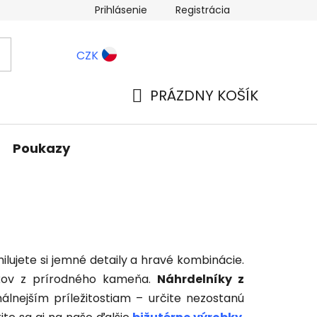
Prihlásenie
Registrácia
ernostné zľavy
Blog
CZK
PRÁZDNY KOŠÍK
NÁKUPNÝ
KOŠÍK
Poukazy
ilujete si jemné detaily a hravé kombinácie.
likov z prírodného kameňa.
Náhrdelníky z
nejším príležitostiam – určite nezostanú