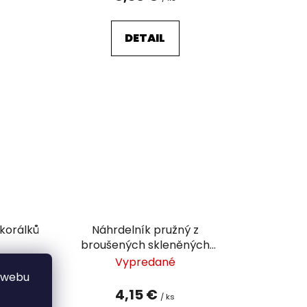
DETAIL
 korálků
Náhrdelník pružný z
broušených skleněných
korálků
 dní
Vypredané
 webu
4,15 €
/ ks