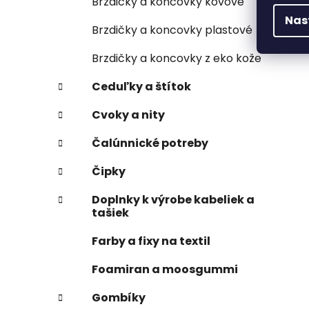
Brzdičky a koncovky kovové
Nas
Brzdičky a koncovky plastové
Brzdičky a koncovky z eko kože
Ceduľky a štítok
Cvoky a nity
Čalúnnické potreby
Čipky
Doplnky k výrobe kabeliek a
tašiek
Farby a fixy na textil
Foamiran a moosgummi
Gombíky