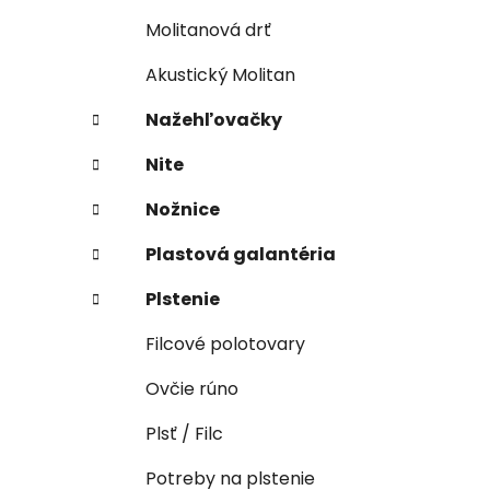
Molitanová drť
Akustický Molitan
Nažehľovačky
Nite
Nožnice
Plastová galantéria
Plstenie
Filcové polotovary
Ovčie rúno
Plsť / Filc
Potreby na plstenie