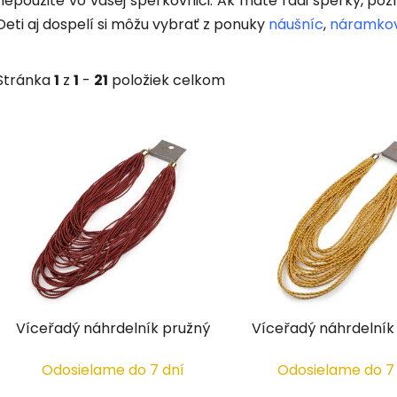
nepoužité vo vašej šperkovnici. Ak máte radi šperky, pozr
Deti aj dospelí si môžu vybrať z ponuky
náušníc
,
náramko
Stránka
1
z
1
-
21
položiek celkom
V
ý
p
i
s
p
r
o
d
Víceřadý náhrdelník pružný
Víceřadý náhrdelník
u
k
Odosielame do 7 dní
Odosielame do 7
t