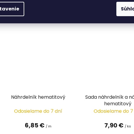
tavenie
Súhl
DETAIL
DETAIL
Náhrdelník hematitový
Sada náhrdelník a 
hematitový
Odosielame do 7 dní
Odosielame do 7
6,85 €
7,90 €
/ m
/ ks