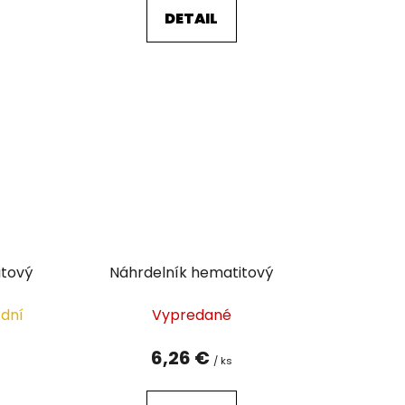
DETAIL
itový
Náhrdelník hematitový
 dní
Vypredané
6,26 €
/ ks