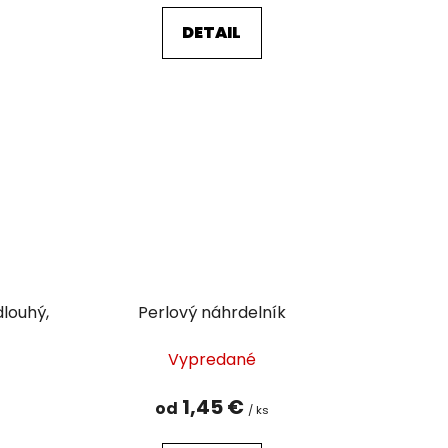
DETAIL
dlouhý,
Perlový náhrdelník
Vypredané
1,45 €
od
/ ks