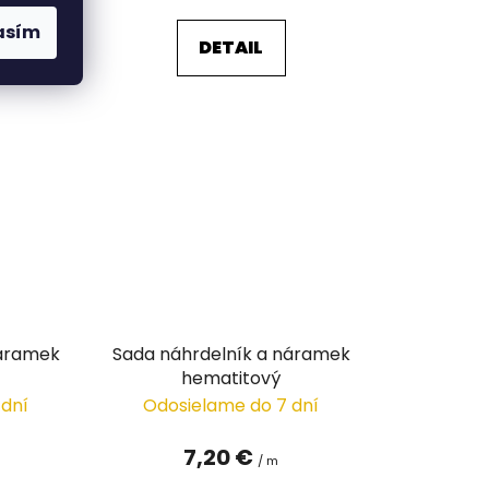
asím
DETAIL
náramek
Sada náhrdelník a náramek
hematitový
 dní
Odosielame do 7 dní
7,20 €
/ m