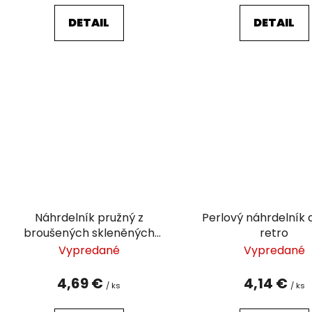
DETAIL
DETAIL
Náhrdelník pružný z
Perlový náhrdelník 
broušených skleněných
retro
korálků
Vypredané
Vypredané
4,69 €
4,14 €
/ ks
/ ks