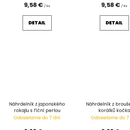
o
9,58 €
9,58 €
/ ks
/ ks
v
DETAIL
DETAIL
Náhrdelník z japonského
Náhrdelník z brou
rokajlu s říční perlou
korálků kočk
Odosielame do 7 dní
Odosielame do 7