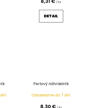
8,31 €
/ ks
DETAIL
ník
Perlový náhrdelník
 dní
Odosielame do 7 dní
8,30 €
/ ks