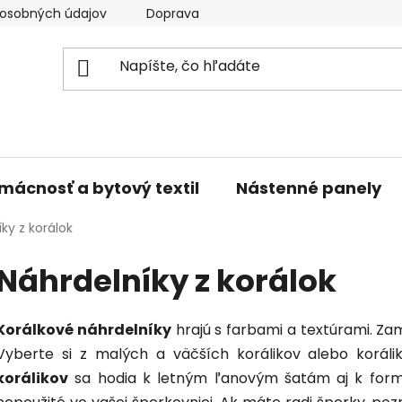
osobných údajov
Doprava a platba
Kontakty
V
mácnosť a bytový textil
Nástenné panely
ky z korálok
Náhrdelníky z korálok
Korálkové náhrdelníky
hrajú s farbami a textúrami. Zam
Vyberte si z malých a väčších korálikov alebo korá
korálikov
sa hodia k letným ľanovým šatám aj k formál