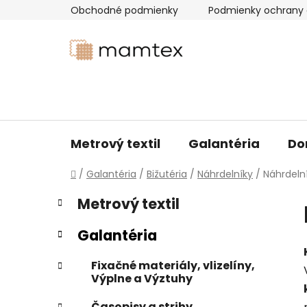
Prejsť
Obchodné podmienky
Podmienky ochrany 
na
obsah
Metrový textil
Galantéria
Do
Domov
/
Galantéria
/
Bižutéria
/
Náhrdelníky
/
Náhrdelní
B
K
Preskočiť
Metrový textil
a
kategórie
o
t
č
Galantéria
e
n
g
ý
Fixačné materiály, vlizelíny,
ó
Výplne a Výztuhy
p
r
i
a
Časopisy a strihy