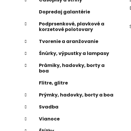
e
n
Dopredaj galantérie
e
l
Podprsenkové, plavkové a
korzetové polotovary
Tvorenie a aranžovanie
Šnúrky, výpustky a lampasy
Prámiky, hadovky, borty a
boa
Flitre, glitre
Prýmky, hadovky, borty a boa
Svadba
Vianoce
Štítky