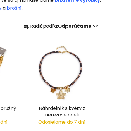
ite sa aj na naše ďalšie
bižutérne výrobky
.
v
a
brošní
.
R
Radiť podľa:
Odporúčame
a
d
e
n
i
e
p
r
o
d
u
 pružný
Náhrdelník s květy z
k
nerezové oceli
t
 dní
Odosielame do 7 dní
o