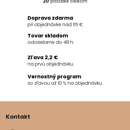
20
položiek celkom
O
v
l
Doprava zdarma
á
pri objednávke nad 115 €
d
a
Tovar skladom
c
odosielame do 48 h.
i
e
Zľava 2,2 €
p
na prvú objednávku
r
v
Vernostný program
k
so zľavou až 10 % na objednávku
y
v
ý
Z
p
á
i
Kontakt
s
p
u
ä