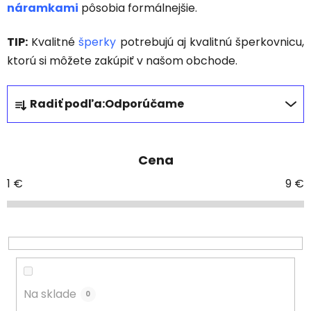
náramkami
pôsobia formálnejšie.
TIP:
Kvalitné
šperky
potrebujú aj kvalitnú šperkovnicu,
ktorú si môžete zakúpiť v našom obchode.
R
Radiť podľa:
Odporúčame
a
d
e
Cena
n
i
1
€
9
€
e
p
r
o
d
u
Na sklade
0
k