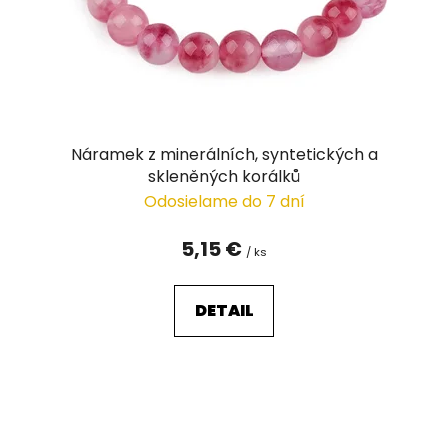
d
u
k
t
o
v
Náramek z minerálních, syntetických a
skleněných korálků
Odosielame do 7 dní
5,15 €
/ ks
DETAIL