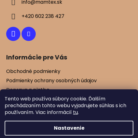
info
@
mamtex.sk
t
i
+420 602 238 427
e
Informácie pre Vás
Obchodné podmienky
Podmienky ochrany osobných údajov
Doprava a platba
Tento web používa súbory cookie. Ďalším
Kontakty
prechádzaním tohto webu vyjadrujete súhlas s ich
Vernostné zľavy
používaním. Viac informácií
tu
.
Blog
Nastavenie