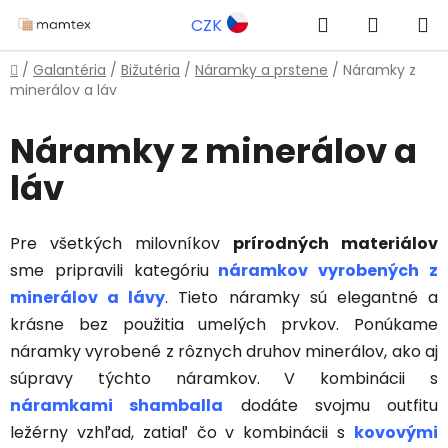
Prejsť
Hľadať
NÁKUP
CZK
na
obsah
KOŠÍK
Domov
/
Galantéria
/
Bižutéria
/
Náramky a prstene
/
Náramky z
minerálov a láv
Náramky z minerálov a
láv
Pre všetkých milovníkov
prírodných materiálov
sme pripravili kategóriu
náramkov vyrobených z
minerálov a lávy
. Tieto náramky sú elegantné a
krásne bez použitia umelých prvkov. Ponúkame
náramky vyrobené z rôznych druhov minerálov, ako aj
súpravy týchto náramkov. V kombinácii s
náramkami shamballa
dodáte svojmu outfitu
ležérny vzhľad, zatiaľ čo v kombinácii s
kovovými