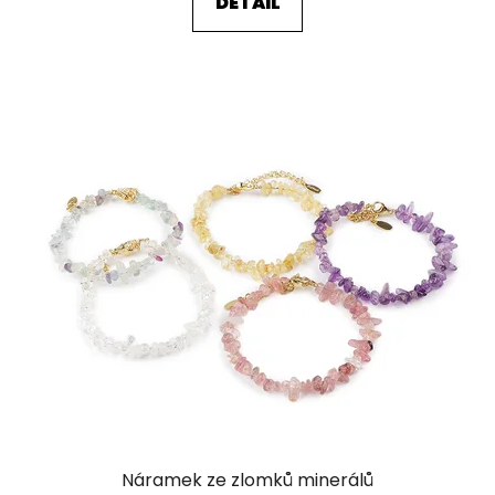
DETAIL
Náramek ze zlomků minerálů