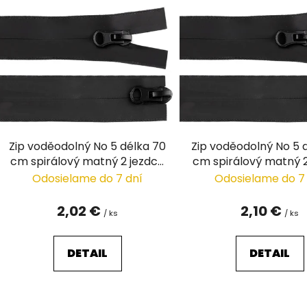
ý
p
i
s
p
r
o
d
Zip voděodolný No 5 délka 70
Zip voděodolný No 5 
u
cm spirálový matný 2 jezdce
cm spirálový matný 
k
/ dvoucestný
/ dvoucestný
Odosielame do 7 dní
Odosielame do 7
t
o
2,02 €
2,10 €
/ ks
/ ks
v
DETAIL
DETAIL