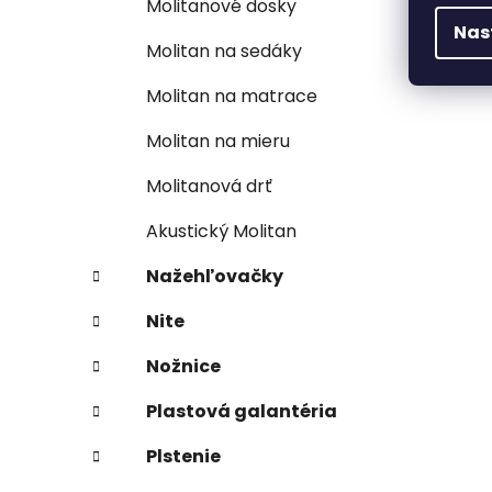
Molitanové dosky
Nas
Molitan na sedáky
Molitan na matrace
Molitan na mieru
Molitanová drť
Akustický Molitan
Nažehľovačky
Nite
Nožnice
Plastová galantéria
Plstenie