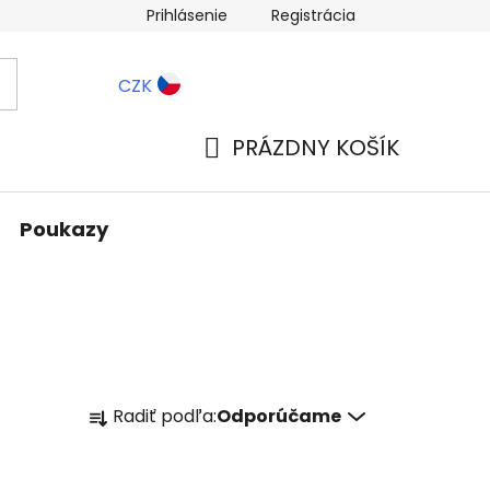
Prihlásenie
Registrácia
ernostné zľavy
Blog
CZK
PRÁZDNY KOŠÍK
NÁKUPNÝ
KOŠÍK
Poukazy
R
Radiť podľa:
Odporúčame
a
d
e