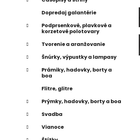
e
n
Dopredaj galantérie
e
l
Podprsenkové, plavkové a
korzetové polotovary
Tvorenie a aranžovanie
Šnúrky, výpustky a lampasy
Prámiky, hadovky, borty a
boa
Flitre, glitre
Prýmky, hadovky, borty a boa
Svadba
Vianoce
Štítky