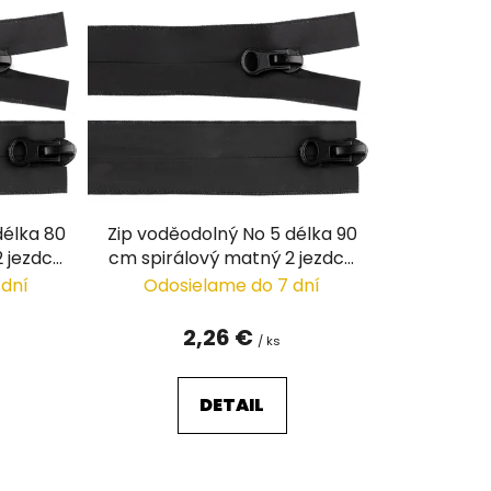
n
i
e
p
r
o
d
u
délka 80
Zip voděodolný No 5 délka 90
k
2 jezdce
cm spirálový matný 2 jezdce
t
/ dvoucestný
 dní
Odosielame do 7 dní
o
v
2,26 €
/ ks
DETAIL