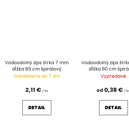
Vodoodolný zips šírka 7 mm
Vodoodolný zips šír
dĺžka 85 cm špirálový
dĺžka 60 cm špirá
Odosielame do 7 dní
Vypredané
2,11 €
0,38 €
od
/ ks
/ k
DETAIL
DETAIL