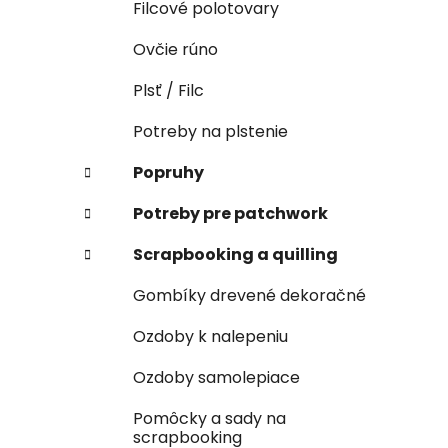
Filcové polotovary
Ovčie rúno
Plsť / Filc
Potreby na plstenie
Popruhy
Potreby pre patchwork
Scrapbooking a quilling
Gombíky drevené dekoračné
Ozdoby k nalepeniu
Ozdoby samolepiace
Pomôcky a sady na
scrapbooking