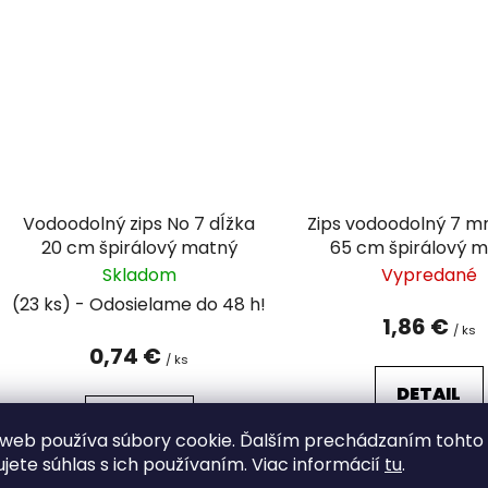
Vodoodolný zips No 7 dĺžka
Zips vodoodolný 7 m
20 cm špirálový matný
65 cm špirálový 
Skladom
Vypredané
(23 ks)
1,86 €
/ ks
0,74 €
/ ks
DETAIL
DETAIL
web používa súbory cookie. Ďalším prechádzaním tohto
ujete súhlas s ich používaním. Viac informácií
tu
.