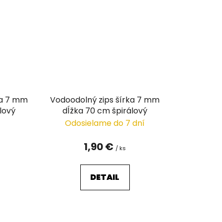
ka 7 mm
Vodoodolný zips šírka 7 mm
lový
dĺžka 70 cm špirálový
Odosielame do 7 dní
1,90 €
/ ks
DETAIL