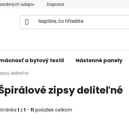
osobných údajov
Doprava a platba
Kontakty
V
mácnosť a bytový textil
Nástenné panely
zipsy deliteľné
Špirálové zipsy deliteľné
Stránka
1
z
1
-
11
položiek celkom
V