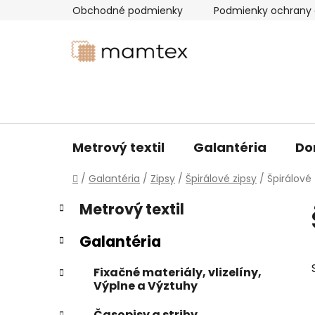
Prejsť
Obchodné podmienky
Podmienky ochrany 
na
obsah
Metrový textil
Galantéria
Do
Domov
/
Galantéria
/
Zipsy
/
Špirálové zipsy
/
Špirálové 
B
K
Preskočiť
Metrový textil
a
kategórie
o
t
č
Galantéria
e
n
g
ý
Fixačné materiály, vlizelíny,
ó
Výplne a Výztuhy
p
r
i
a
Časopisy a strihy