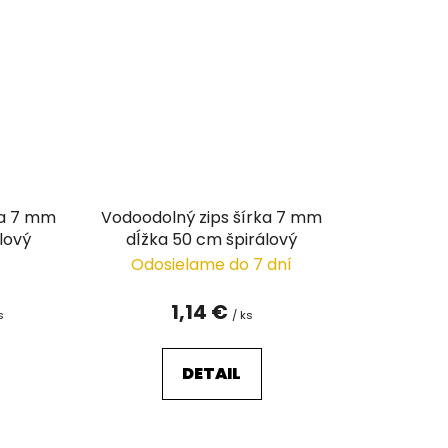
ka 7 mm
Vodoodolný zips šírka 7 mm
lový
dĺžka 50 cm špirálový
Odosielame do 7 dní
1,14 €
s
/ ks
DETAIL