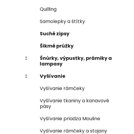
Quilling
Samolepky a štítky
Suché zipsy
Šikmé prúžky
Šnúrky, výpustky, prámiky a
lampasy
Vyšívanie
Vyšívanie rámčeky
Vyšívanie tkaniny a kanavové
pásy
Vyšívanie priadza Mouline
Vyšívanie rámčeky a stojany