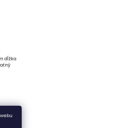
m dĺžka
matný
 webu