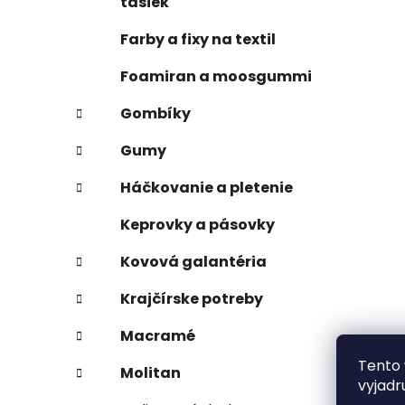
tašiek
Farby a fixy na textil
Foamiran a moosgummi
Gombíky
Gumy
Háčkovanie a pletenie
Keprovky a pásovky
Kovová galantéria
Krajčírske potreby
Macramé
Tento 
Molitan
vyjadr