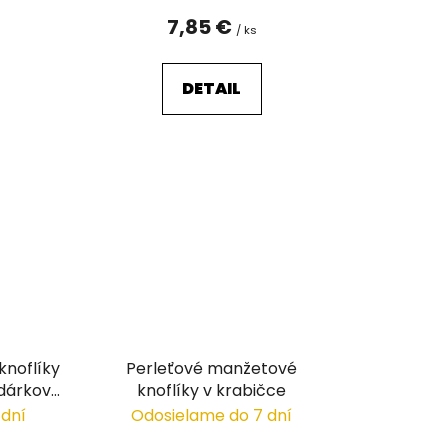
o
v
7,85 €
/ ks
DETAIL
noflíky
Perleťové manžetové
 dárkové
knoflíky v krabičce
 dní
Odosielame do 7 dní