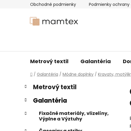
Prejsť
Obchodné podmienky
Podmienky ochrany 
na
obsah
Metrový textil
Galantéria
Do
Domov
/
Galantéria
/
Módne doplnky
/
Kravaty, motýli
B
K
Preskočiť
Metrový textil
a
kategórie
o
t
č
Galantéria
e
n
g
ý
Fixačné materiály, vlizelíny,
ó
Výplne a Výztuhy
p
r
i
a
Časopisy a strihy