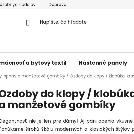
osobných údajov
Doprava a platba
Kontakty
V
mácnosť a bytový textil
Nástenné panely
ky, spony a manžetové gombíky
/
Ozdoby do klopy / klobúka, k
Ozdoby do klopy / klobúk
a manžetové gombíky
Elegantnosť nie je len pre dámy! Aj páni ocenia vkusn
Ponúkame širokú škálu moderných a klasických štýlov p