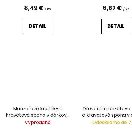
o
8,49 €
6,67 €
/ ks
/ ks
v
DETAIL
DETAIL
Manžetové knoflíky a
Dřevěné manžetové k
kravatová spona v dárkové
a kravatová spona v
krabičce
krabičce
Vypredané
Odosielame do 7