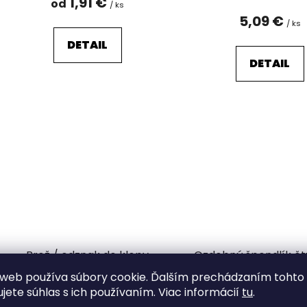
1,91 €
od
/ ks
5,09 €
/ ks
DETAIL
DETAIL
Brož / odznak do klopy
Ozdobný špendlík čty
kytara, letadlo
17x51 mm
web používa súbory cookie. Ďalším prechádzaním tohto
Odosielame do 7 dní
Vypredané
ujete súhlas s ich používaním. Viac informácií
tu
.