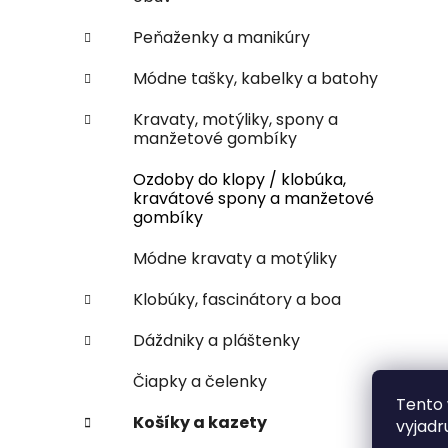
Peňaženky a manikúry
Módne tašky, kabelky a batohy
Kravaty, motýliky, spony a
manžetové gombíky
Ozdoby do klopy / klobúka,
kravátové spony a manžetové
gombíky
Módne kravaty a motýliky
Klobúky, fascinátory a boa
Dáždniky a pláštenky
Čiapky a čelenky
Tento 
Košíky a kazety
vyjadr