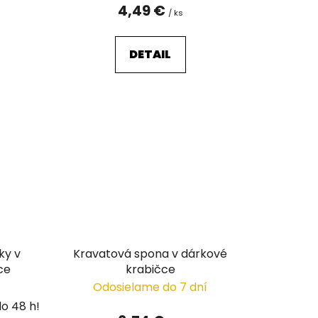
4,49 €
/ ks
DETAIL
ky v
Kravatová spona v dárkové
ce
krabičce
Odosielame do 7 dní