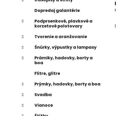
e
n
Dopredaj galantérie
e
l
Podprsenkové, plavkové a
korzetové polotovary
Tvorenie a aranžovanie
Šnúrky, výpustky a lampasy
Prámiky, hadovky, borty a
boa
Flitre, glitre
Prýmky, hadovky, borty a boa
Svadba
Vianoce
Štítky