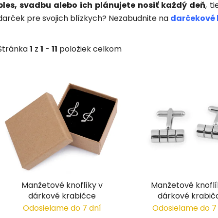
ples, svadbu alebo ich plánujete nosiť každý deň
, t
darček pre svojich blízkych? Nezabudnite na
darčekové 
Stránka
1
z
1
-
11
položiek celkom
V
ý
p
i
s
p
r
o
d
Manžetové knoflíky v
Manžetové knoflí
u
dárkové krabičce
dárkové krabič
k
Odosielame do 7 dní
Odosielame do 7
t