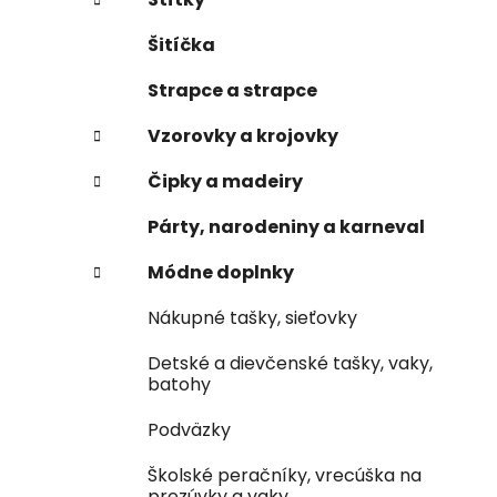
Šitíčka
Strapce a strapce
Vzorovky a krojovky
Čipky a madeiry
Párty, narodeniny a karneval
Módne doplnky
Nákupné tašky, sieťovky
Detské a dievčenské tašky, vaky,
batohy
Podväzky
Školské peračníky, vrecúška na
prezúvky a vaky