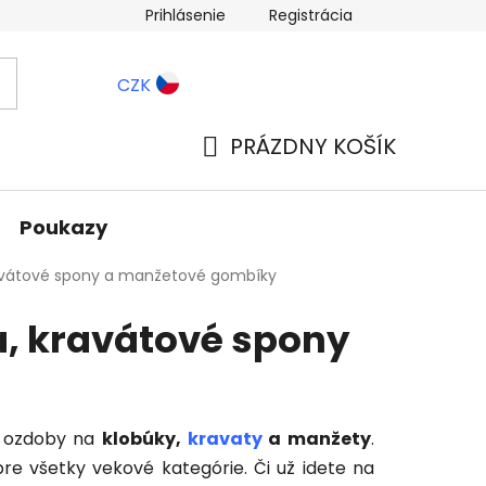
Prihlásenie
Registrácia
ernostné zľavy
Blog
CZK
PRÁZDNY KOŠÍK
NÁKUPNÝ
KOŠÍK
Poukazy
ravátové spony a manžetové gombíky
a, kravátové spony
é ozdoby na
klobúky,
kravaty
a manžety
.
re všetky vekové kategórie. Či už idete na