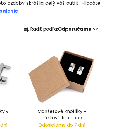
ieto ozdoby skrášlia celý váš outfit. Hľadáte
balenie
.
R
Radiť podľa:
Odporúčame
a
d
e
n
i
e
p
r
o
d
u
ky v
Manžetové knoflíky v
k
ce
dárkové krabičce
t
 dní
Odosielame do 7 dní