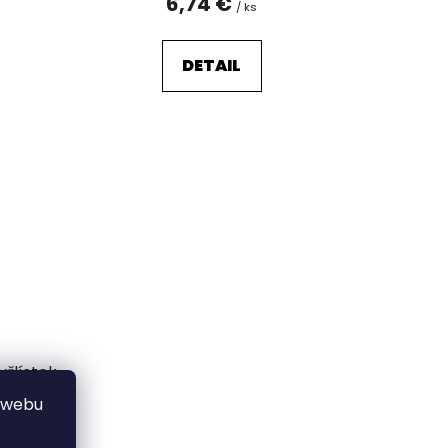
6,74 €
/ ks
DETAIL
řlístek
 webu